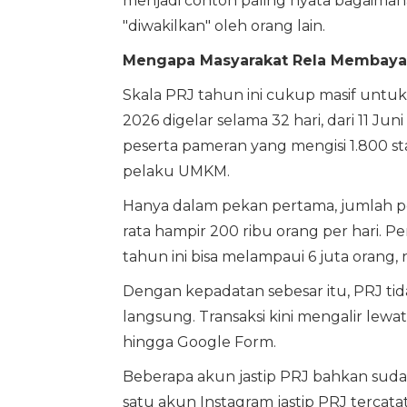
menjadi contoh paling nyata bagaimana
"diwakilkan" oleh orang lain.
Mengapa Masyarakat Rela Membayar
Skala PRJ tahun ini cukup masif untuk
2026 digelar selama 32 hari, dari 11 Jun
peserta pameran yang mengisi 1.800 st
pelaku UMKM.
Hanya dalam pekan pertama, jumlah p
rata hampir 200 ribu orang per hari.
tahun ini bisa melampaui 6 juta orang, 
Dengan kepadatan sebesar itu, PRJ ti
langsung. Transaksi kini mengalir lewat
hingga Google Form.
Beberapa akun jastip PRJ bahkan sud
satu akun Instagram jastip PRJ tercata