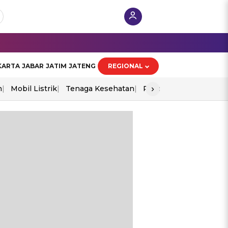
KARTA
JABAR
JATIM
JATENG
REGIONAL
›
n
Mobil Listrik
Tenaga Kesehatan
Piala Aff 2026
Ekono