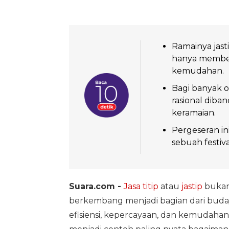
Ramainya jast
hanya membeli
kemudahan.
Bagi banyak o
rasional diba
keramaian.
Pergeseran i
sebuah festival
Suara.com -
Jasa titip
atau
jastip
bukan 
berkembang menjadi bagian dari bud
efisiensi, kepercayaan, dan kemudahan