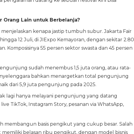
 pengalaman datang ke sebuah festival kini bisa
 Orang Lain untuk Berbelanja?
 menjelaskan kenapa jastip tumbuh subur. Jakarta Fair
i hingga 12 Juli, di JIExpo Kemayoran, dengan sekitar 2.8
an. Komposisinya 55 persen sektor swasta dan 45 persen
engunjung sudah menembus 1,5 juta orang, atau rata-
 Penyelenggara bahkan menargetkan total pengunjung
naik dari 5,9 juta pengunjung pada 2025.
dak lagi hanya melayani pengunjung yang datang
 live TikTok, Instagram Story, pesanan via WhatsApp,
ah membangun basis pengikut yang cukup besar. Salah
t memiliki belasan ribu pengikut, dengan model bisnis