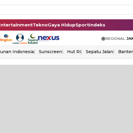
Entertainment
Tekno
Gaya Hidup
Sport
Indeks
REGIONAL:
JA
unan Indonesia
Sunscreen
Hut Ri
Sepatu Jalan
Bante