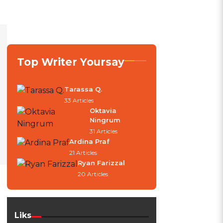
Top Writer Yoursay
Tarassa Q.
33 Articles
Oktavia
Ningrum
31 Articles
Ardina Praf
21 Articles
Ryan Farizzal
20 Articles
Liks