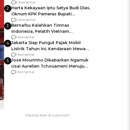
Gagalnya Negara Jamin Keamanan
6 Komentar
Harta Kekayaan Iptu Setya Budi Dias,
2
Oknum KPK Pemeras Bupati
Pemalang
2 Komentar
Bernafsu Kalahkan Timnas
3
Indonesia, Pelatih Vietnam
Berencana Pakai Jimat di Pakansari
1 Komentar
Jakarta Siap Pungut Pajak Mobil
4
Listrik Tahun Ini, Kendaraan Mewah
Kena hingga 75% PKB
1 Komentar
Jose Mourinho Dikabarkan Ngamuk
5
Usai Aurelien Tchouameni Menuju
Manchester United
1 Komentar