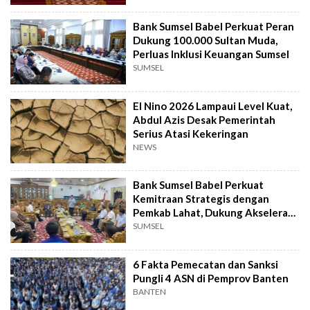
Bank Sumsel Babel Perkuat Peran
Dukung 100.000 Sultan Muda,
Perluas Inklusi Keuangan Sumsel
SUMSEL
El Nino 2026 Lampaui Level Kuat,
Abdul Azis Desak Pemerintah
Serius Atasi Kekeringan
NEWS
Bank Sumsel Babel Perkuat
Kemitraan Strategis dengan
Pemkab Lahat, Dukung Akselerasi
Ekonomi Daerah
SUMSEL
6 Fakta Pemecatan dan Sanksi
Pungli 4 ASN di Pemprov Banten
BANTEN