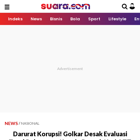
Indeks
News
Bisnis
Bola
Sport
Lifestyle
En
NEWS
/
NASIONAL
Darurat Korupsi! Golkar Desak Evaluasi