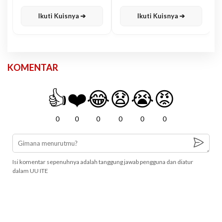
Karisma
Jawa
Ikuti Kuisnya ➔
Ikuti Kuisnya ➔
KOMENTAR
👍
❤️
😂
😧
😭
😡
0
0
0
0
0
0
Isi komentar sepenuhnya adalah tanggung jawab pengguna dan diatur
dalam UU ITE