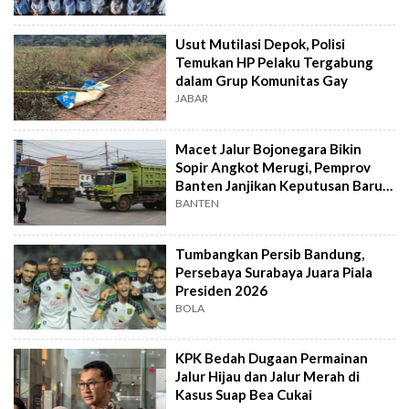
Usut Mutilasi Depok, Polisi
Temukan HP Pelaku Tergabung
dalam Grup Komunitas Gay
JABAR
Macet Jalur Bojonegara Bikin
Sopir Angkot Merugi, Pemprov
Banten Janjikan Keputusan Baru 4
Hari Lagi
BANTEN
Tumbangkan Persib Bandung,
Persebaya Surabaya Juara Piala
Presiden 2026
BOLA
KPK Bedah Dugaan Permainan
Jalur Hijau dan Jalur Merah di
Kasus Suap Bea Cukai