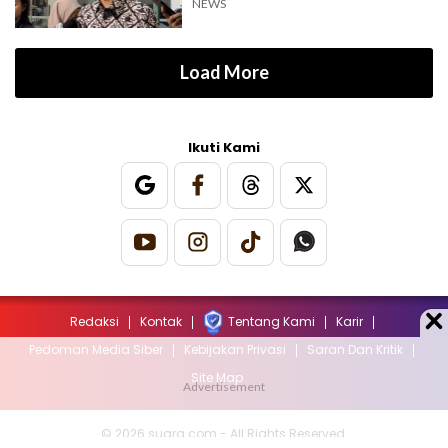
NEWS
Load More
Ikuti Kami
Redaksi
Kontak
Tentang Kami
Karir
Pedoman Media Siber
Kebijakan Privasi
Saran Dan Kritik
Site Map
© 2026 suara.com - All Rights Reserved.