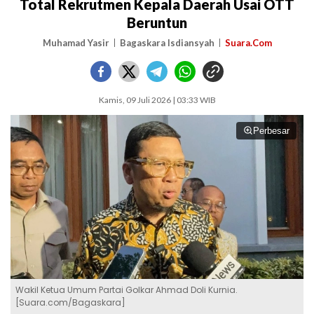
Total Rekrutmen Kepala Daerah Usai OTT
Beruntun
Muhamad Yasir
Bagaskara Isdiansyah
Suara.Com
Kamis, 09 Juli 2026 | 03:33 WIB
Perbesar
Wakil Ketua Umum Partai Golkar Ahmad Doli Kurnia.
[Suara.com/Bagaskara]