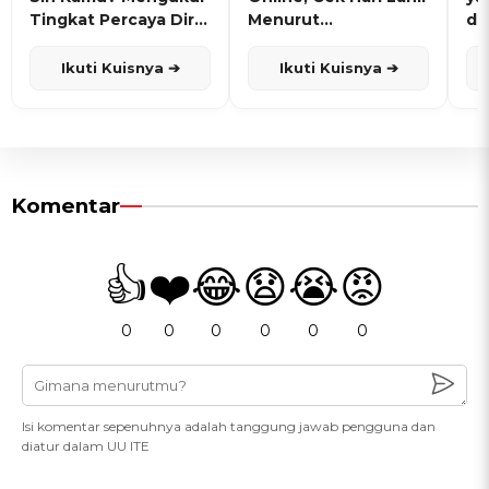
Tingkat Percaya Diri
Menurut
de
dan Karisma
Penanggalan Jawa
Ikuti Kuisnya ➔
Ikuti Kuisnya ➔
Komentar
👍
❤️
😂
😧
😭
😡
0
0
0
0
0
0
Isi komentar sepenuhnya adalah tanggung jawab pengguna dan
diatur dalam UU ITE