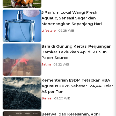
5 Parfum Lokal Wangi Fresh
Aquatic, Sensasi Segar dan
Menenangkan Sepanjang Hari
Lifestyle
| 09:28 WIB
Bara di Gunung Kertas: Perjuangan
Damkar Taklukkan Api di PT Sun
Paper Source
Jatim
| 09:22 WIB
Kementerian ESDM Tetapkan HBA
Agustus 2026 Sebesar 124,44 Dolar
AS per Ton
Bisnis
| 09:20 WIB
Berawal dari Keresahan, Roni