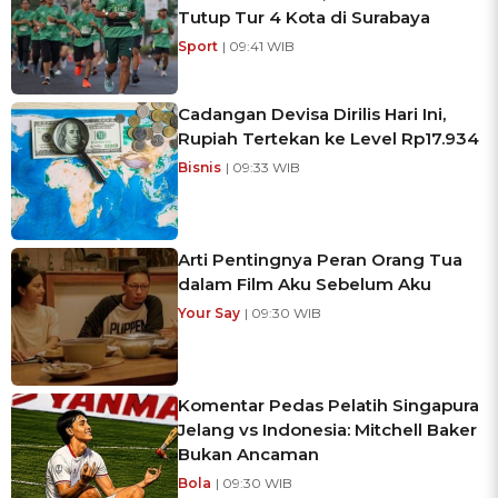
Tutup Tur 4 Kota di Surabaya
Sport
| 09:41 WIB
Cadangan Devisa Dirilis Hari Ini,
Rupiah Tertekan ke Level Rp17.934
Bisnis
| 09:33 WIB
Arti Pentingnya Peran Orang Tua
dalam Film Aku Sebelum Aku
Your Say
| 09:30 WIB
Komentar Pedas Pelatih Singapura
Jelang vs Indonesia: Mitchell Baker
Bukan Ancaman
Bola
| 09:30 WIB