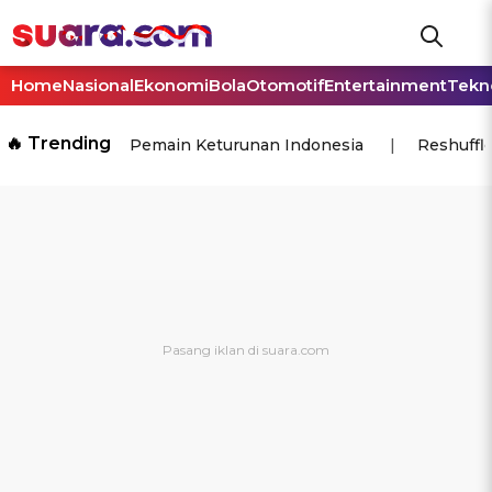
Home
Nasional
Ekonomi
Bola
Otomotif
Entertainment
Tekn
🔥 Trending
Pemain Keturunan Indonesia
Reshuffl