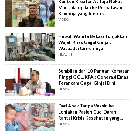
Konten Kreator Aa Juju Nekat
Mau Jalan-jalan ke Perbatasan
Kamboja yang Identik
Perdagangan Ginjal
VIDEO
Heboh Wanita Bekasi Tunjukkan
Wajah Khas Gagal Ginjal,
Waspadai Ciri-cirinya!
HEALTH
Sembilan dari 10 Pangan Kemasan
Tinggi GGL, KPAI: Generasi Emas
Terancam Gagal Ginjal Dini
NEWS
Dari Anak Tanpa Vaksin ke
Lonjakan Pasien Cuci Darah:
Rantai Krisis Kesehatan yang
Terabaikan?
NEWS