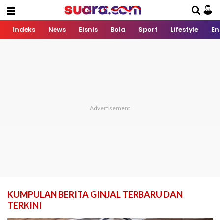
Indeks
News
Bisnis
Bola
Sport
Lifestyle
En
KUMPULAN BERITA GINJAL TERBARU DAN
TERKINI