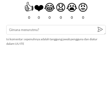
👍
❤️
😂
😧
😭
😡
0
0
0
0
0
0
Isi komentar sepenuhnya adalah tanggung jawab pengguna dan diatur
dalam UU ITE