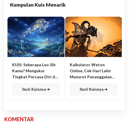
Kumpulan Kuis Menarik
KUIS: Seberapa Leo Sih
Kalkulator Weton
Kamu? Mengukur
Online, Cek Hari Lahir
Tingkat Percaya Diri dan
Menurut Penanggalan
Karisma
Jawa
Ikuti Kuisnya ➔
Ikuti Kuisnya ➔
KOMENTAR