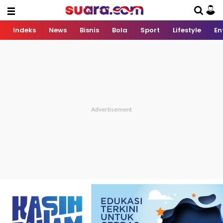
Indeks
News
Bisnis
Bola
Sport
Lifestyle
En