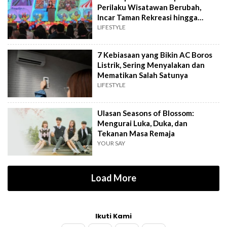
Perilaku Wisatawan Berubah,
Incar Taman Rekreasi hingga
Atraksi Wisata
LIFESTYLE
7 Kebiasaan yang Bikin AC Boros
Listrik, Sering Menyalakan dan
Mematikan Salah Satunya
LIFESTYLE
Ulasan Seasons of Blossom:
Mengurai Luka, Duka, dan
Tekanan Masa Remaja
YOUR SAY
Load More
Ikuti Kami