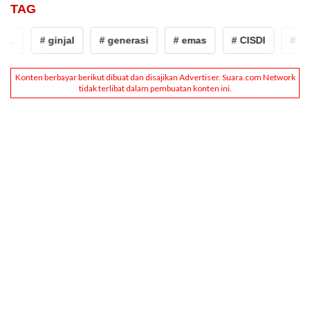
TAG
L
# ginjal
# generasi
# emas
# CISDI
# kpai