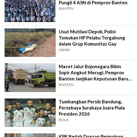
Pungli 4 ASN di Pemprov Banten
BANTEN
Usut Mutilasi Depok, Polisi
Temukan HP Pelaku Tergabung
dalam Grup Komunitas Gay
JABAR
Macet Jalur Bojonegara Bikin
Sopir Angkot Merugi, Pemprov
Banten Janjikan Keputusan Baru 4
Hari Lagi
BANTEN
Tumbangkan Persib Bandung,
Persebaya Surabaya Juara Piala
Presiden 2026
BOLA
KPK Bedah Dugaan Permainan