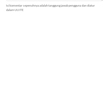
Isi komentar sepenuhnya adalah tanggung jawab pengguna dan diatur
dalam UU ITE