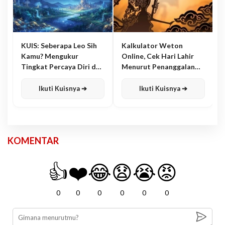
KUIS: Seberapa Leo Sih
Kalkulator Weton
Kamu? Mengukur
Online, Cek Hari Lahir
Tingkat Percaya Diri dan
Menurut Penanggalan
Karisma
Jawa
Ikuti Kuisnya ➔
Ikuti Kuisnya ➔
KOMENTAR
👍
❤️
😂
😧
😭
😡
0
0
0
0
0
0