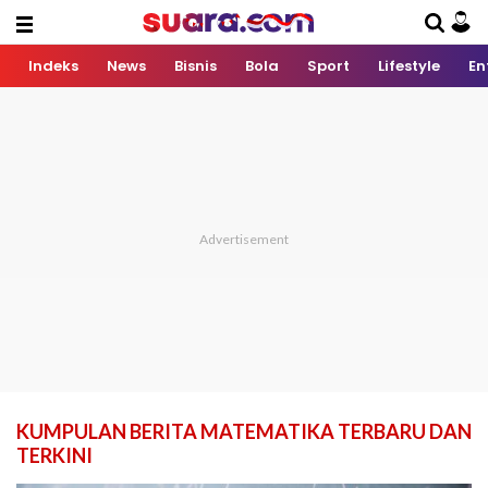
Indeks
News
Bisnis
Bola
Sport
Lifestyle
En
KUMPULAN BERITA MATEMATIKA TERBARU DAN
TERKINI