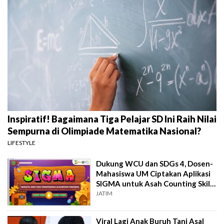
Inspiratif! Bagaimana Tiga Pelajar SD Ini Raih Nilai
Sempurna di Olimpiade Matematika Nasional?
LIFESTYLE
Dukung WCU dan SDGs 4, Dosen-
Mahasiswa UM Ciptakan Aplikasi
SIGMA untuk Asah Counting Skills
Siswa
JATIM
Viral Lagi Anak Buruh Tani Asal