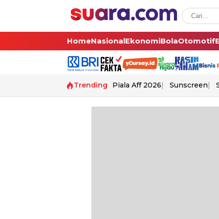
Home
Nasional
Ekonomi
Bola
Otomotif
Trending
Piala Aff 2026
Sunscreen