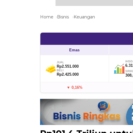
Home
Bisnis
Keuangan
Emas
IHSG
JUAL
6.31
Rp2.551.000
BELI
SRIK
Rp2.425.000
308
▼ 0,16%