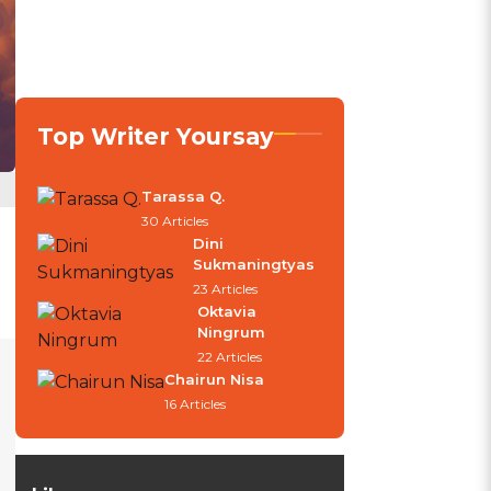
Top Writer Yoursay
Tarassa Q.
30 Articles
Dini
Sukmaningtyas
23 Articles
Oktavia
Ningrum
22 Articles
Chairun Nisa
16 Articles