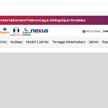
Entertainment
Tekno
Gaya Hidup
Sport
Indeks
REGIONAL:
JA
Shio
Kulkas
Mobil Listrik
Tenaga Kesehatan
Jatim
Pp