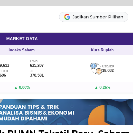
Jadikan Sumber Pilihan
MARKET DATA
Indeks Saham
Kurs Rupiah
LQ45
9,613
635,207
USD/IDR
18.032
EHATI
JII
,696
378,581
▲ 0,00%
▲ 0,26%