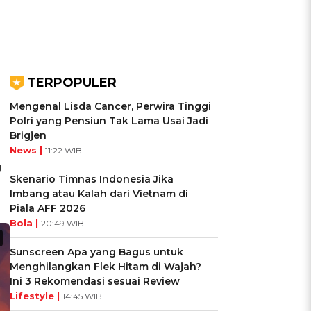
TERPOPULER
Mengenal Lisda Cancer, Perwira Tinggi
Polri yang Pensiun Tak Lama Usai Jadi
Brigjen
News |
11:22 WIB
g
Skenario Timnas Indonesia Jika
Imbang atau Kalah dari Vietnam di
Piala AFF 2026
Bola |
20:49 WIB
Sunscreen Apa yang Bagus untuk
Menghilangkan Flek Hitam di Wajah?
Ini 3 Rekomendasi sesuai Review
Lifestyle |
14:45 WIB