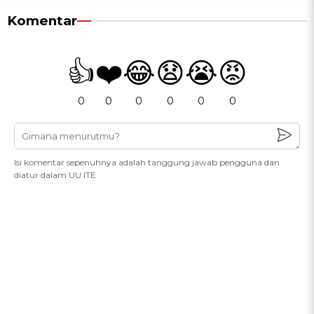
Komentar
👍
❤️
😂
😧
😭
😡
0
0
0
0
0
0
Isi komentar sepenuhnya adalah tanggung jawab pengguna dan
diatur dalam UU ITE