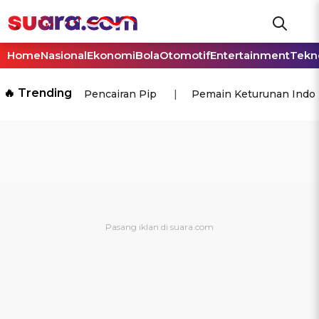
Home
Nasional
Ekonomi
Bola
Otomotif
Entertainment
Tekn
🔥 Trending
Pencairan Pip
Pemain Keturunan Indo