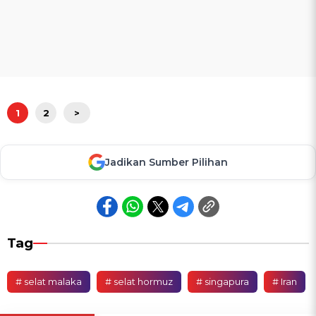
1
2
>
Jadikan Sumber Pilihan
Tag
# selat malaka
# selat hormuz
# singapura
# Iran