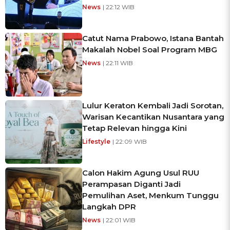
News
| 22:12 WIB
Catut Nama Prabowo, Istana Bantah
Makalah Nobel Soal Program MBG
News
| 22:11 WIB
Lulur Keraton Kembali Jadi Sorotan,
Warisan Kecantikan Nusantara yang
Tetap Relevan hingga Kini
Lifestyle
| 22:09 WIB
Calon Hakim Agung Usul RUU
Perampasan Diganti Jadi
Pemulihan Aset, Menkum Tunggu
Langkah DPR
News
| 22:01 WIB