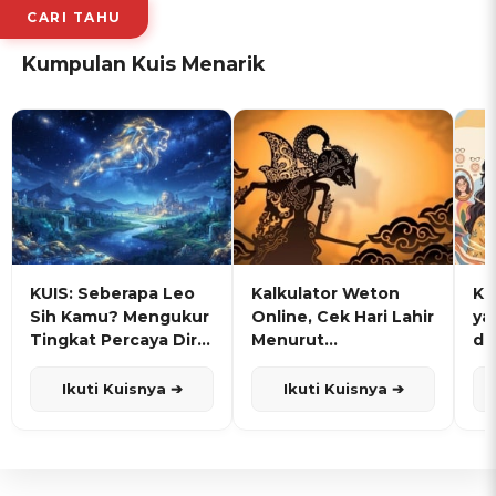
CARI TAHU
Kumpulan Kuis Menarik
KUIS: Seberapa Leo
Kalkulator Weton
KU
Sih Kamu? Mengukur
Online, Cek Hari Lahir
ya
Tingkat Percaya Diri
Menurut
de
dan Karisma
Penanggalan Jawa
Ikuti Kuisnya ➔
Ikuti Kuisnya ➔