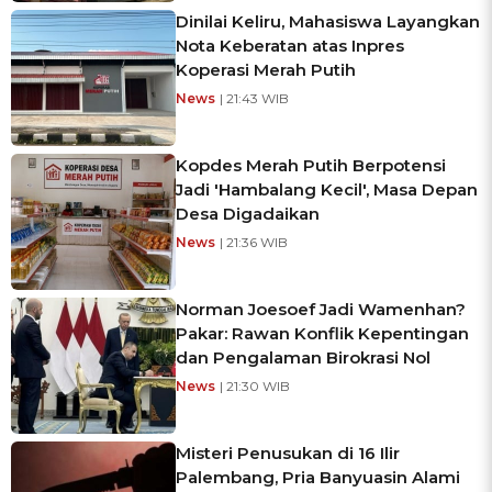
Dinilai Keliru, Mahasiswa Layangkan
Nota Keberatan atas Inpres
Koperasi Merah Putih
News
| 21:43 WIB
Kopdes Merah Putih Berpotensi
Jadi 'Hambalang Kecil', Masa Depan
Desa Digadaikan
News
| 21:36 WIB
Norman Joesoef Jadi Wamenhan?
Pakar: Rawan Konflik Kepentingan
dan Pengalaman Birokrasi Nol
News
| 21:30 WIB
Misteri Penusukan di 16 Ilir
Palembang, Pria Banyuasin Alami