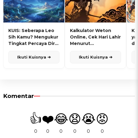
KUIS: Seberapa Leo
Kalkulator Weton
KU
Sih Kamu? Mengukur
Online, Cek Hari Lahir
ya
Tingkat Percaya Diri
Menurut
de
dan Karisma
Penanggalan Jawa
Ikuti Kuisnya ➔
Ikuti Kuisnya ➔
Komentar
👍
❤️
😂
😧
😭
😡
0
0
0
0
0
0