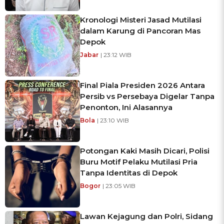
Kronologi Misteri Jasad Mutilasi
dalam Karung di Pancoran Mas
Depok
Jabar
| 23:12 WIB
Final Piala Presiden 2026 Antara
Persib vs Persebaya Digelar Tanpa
Penonton, Ini Alasannya
Bola
| 23:10 WIB
Potongan Kaki Masih Dicari, Polisi
Buru Motif Pelaku Mutilasi Pria
Tanpa Identitas di Depok
Bogor
| 23:05 WIB
Lawan Kejagung dan Polri, Sidang