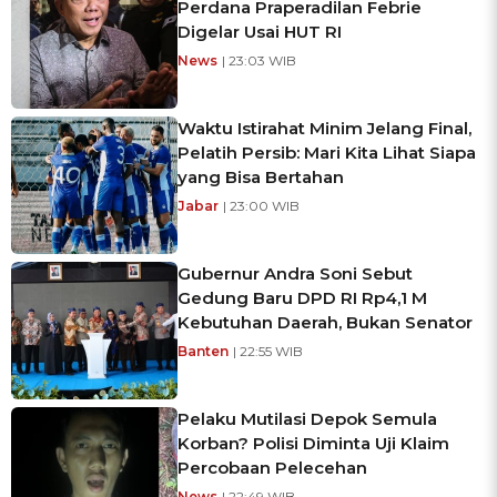
Perdana Praperadilan Febrie
Digelar Usai HUT RI
News
| 23:03 WIB
Waktu Istirahat Minim Jelang Final,
Pelatih Persib: Mari Kita Lihat Siapa
yang Bisa Bertahan
Jabar
| 23:00 WIB
Gubernur Andra Soni Sebut
Gedung Baru DPD RI Rp4,1 M
Kebutuhan Daerah, Bukan Senator
Banten
| 22:55 WIB
Pelaku Mutilasi Depok Semula
Korban? Polisi Diminta Uji Klaim
Percobaan Pelecehan
News
| 22:49 WIB