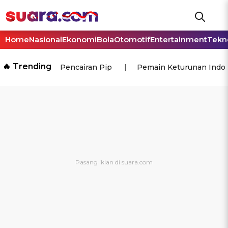
Home
Nasional
Ekonomi
Bola
Otomotif
Entertainment
Tekn
🔥 Trending
Pencairan Pip
Pemain Keturunan Indo