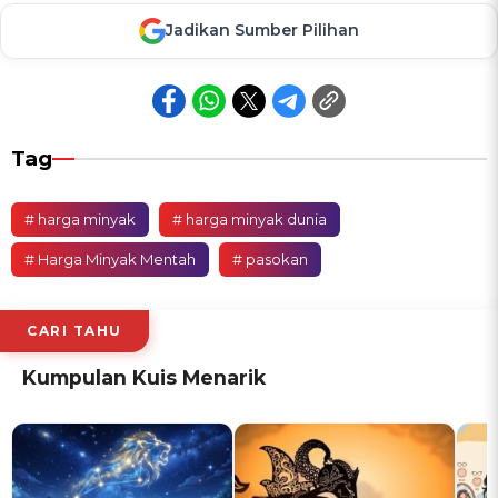
Jadikan Sumber Pilihan
Tag
# harga minyak
# harga minyak dunia
# Harga Minyak Mentah
# pasokan
CARI TAHU
Kumpulan Kuis Menarik