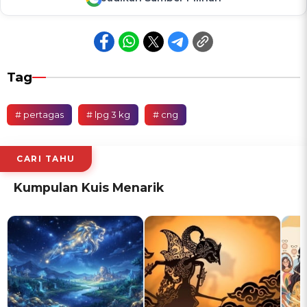
Tag
# pertagas
# lpg 3 kg
# cng
CARI TAHU
Kumpulan Kuis Menarik