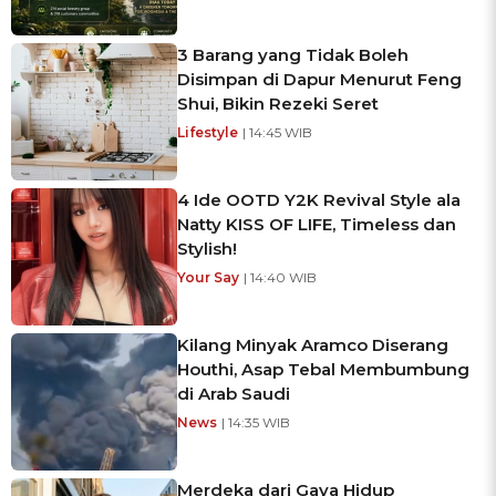
3 Barang yang Tidak Boleh
Disimpan di Dapur Menurut Feng
Shui, Bikin Rezeki Seret
Lifestyle
| 14:45 WIB
4 Ide OOTD Y2K Revival Style ala
Natty KISS OF LIFE, Timeless dan
Stylish!
Your Say
| 14:40 WIB
Kilang Minyak Aramco Diserang
Houthi, Asap Tebal Membumbung
di Arab Saudi
News
| 14:35 WIB
Merdeka dari Gaya Hidup