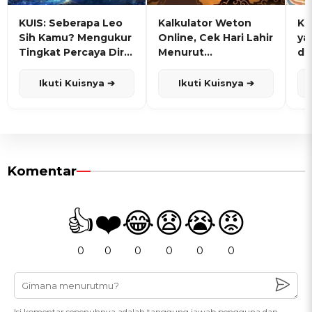
KUIS: Seberapa Leo
Kalkulator Weton
KU
Sih Kamu? Mengukur
Online, Cek Hari Lahir
ya
Tingkat Percaya Diri
Menurut
de
dan Karisma
Penanggalan Jawa
Ikuti Kuisnya ➔
Ikuti Kuisnya ➔
Komentar
👍
❤️
😂
😧
😭
😡
0
0
0
0
0
0
Isi komentar sepenuhnya adalah tanggung jawab pengguna dan