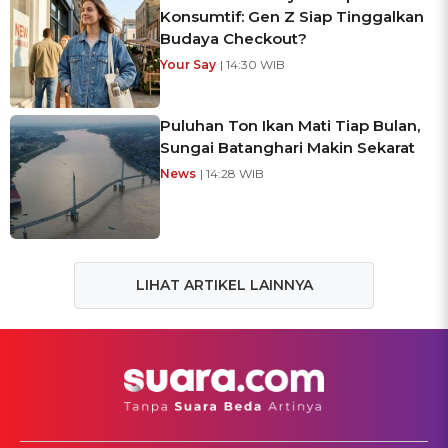
Konsumtif: Gen Z Siap Tinggalkan
Budaya Checkout?
Your Say
| 14:30 WIB
Puluhan Ton Ikan Mati Tiap Bulan,
Sungai Batanghari Makin Sekarat
News
| 14:28 WIB
LIHAT ARTIKEL LAINNYA