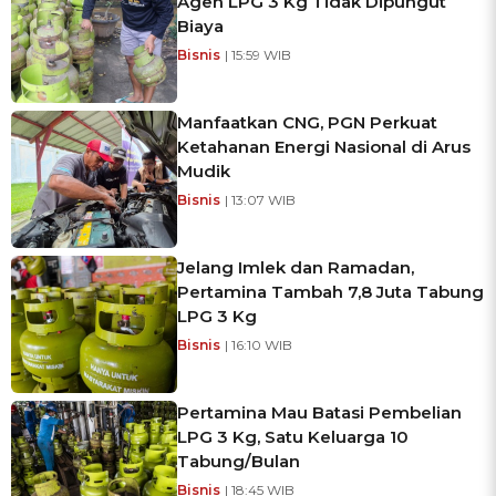
Agen LPG 3 Kg Tidak Dipungut
Biaya
Bisnis
| 15:59 WIB
Manfaatkan CNG, PGN Perkuat
Ketahanan Energi Nasional di Arus
Mudik
Bisnis
| 13:07 WIB
Jelang Imlek dan Ramadan,
Pertamina Tambah 7,8 Juta Tabung
LPG 3 Kg
Bisnis
| 16:10 WIB
Pertamina Mau Batasi Pembelian
LPG 3 Kg, Satu Keluarga 10
Tabung/Bulan
Bisnis
| 18:45 WIB