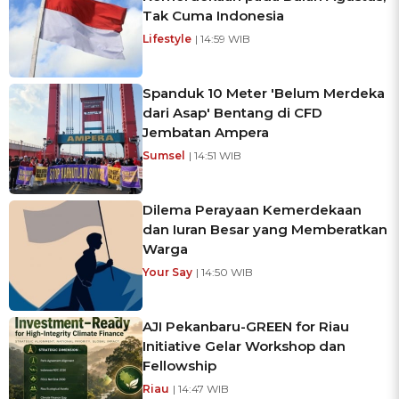
Tak Cuma Indonesia
Lifestyle
| 14:59 WIB
Spanduk 10 Meter 'Belum Merdeka
dari Asap' Bentang di CFD
Jembatan Ampera
Sumsel
| 14:51 WIB
Dilema Perayaan Kemerdekaan
dan Iuran Besar yang Memberatkan
Warga
Your Say
| 14:50 WIB
AJI Pekanbaru-GREEN for Riau
Initiative Gelar Workshop dan
Fellowship
Riau
| 14:47 WIB