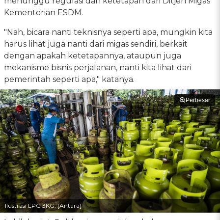
menunggu regulasi dan ketetapan dari Ditjen Migas
Kementerian ESDM.
"Nah, bicara nanti teknisnya seperti apa, mungkin kita
harus lihat juga nanti dari migas sendiri, berkait
dengan apakah ketetapannya, ataupun juga
mekanisme bisnis perjalanan, nanti kita lihat dari
pemerintah seperti apa," katanya.
Perbesar
Ilustrasi LPG 3KG. [Antara]