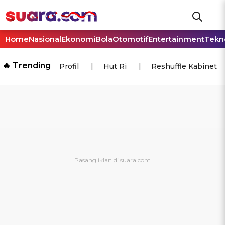
Home
Nasional
Ekonomi
Bola
Otomotif
Entertainment
Tekn
🔥 Trending
Profil
Hut Ri
Reshuffle Kabinet