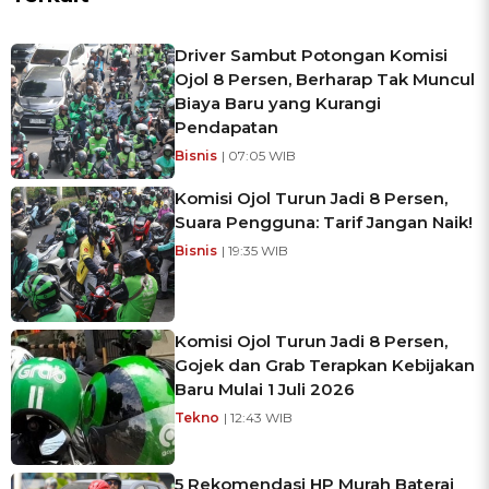
Driver Sambut Potongan Komisi
Ojol 8 Persen, Berharap Tak Muncul
Biaya Baru yang Kurangi
Pendapatan
Bisnis
| 07:05 WIB
Komisi Ojol Turun Jadi 8 Persen,
Suara Pengguna: Tarif Jangan Naik!
Bisnis
| 19:35 WIB
Komisi Ojol Turun Jadi 8 Persen,
Gojek dan Grab Terapkan Kebijakan
Baru Mulai 1 Juli 2026
Tekno
| 12:43 WIB
5 Rekomendasi HP Murah Baterai