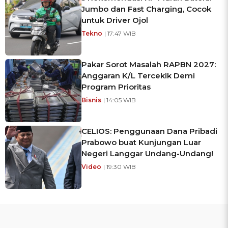
Jumbo dan Fast Charging, Cocok
untuk Driver Ojol
Tekno
| 17:47 WIB
Pakar Sorot Masalah RAPBN 2027:
Anggaran K/L Tercekik Demi
Program Prioritas
Bisnis
| 14:05 WIB
CELIOS: Penggunaan Dana Pribadi
Prabowo buat Kunjungan Luar
Negeri Langgar Undang-Undang!
Video
| 19:30 WIB