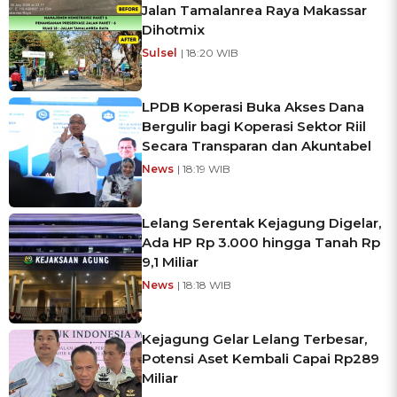
Jalan Tamalanrea Raya Makassar
Dihotmix
Sulsel
| 18:20 WIB
LPDB Koperasi Buka Akses Dana
Bergulir bagi Koperasi Sektor Riil
Secara Transparan dan Akuntabel
News
| 18:19 WIB
Lelang Serentak Kejagung Digelar,
Ada HP Rp 3.000 hingga Tanah Rp
9,1 Miliar
News
| 18:18 WIB
Kejagung Gelar Lelang Terbesar,
Potensi Aset Kembali Capai Rp289
Miliar