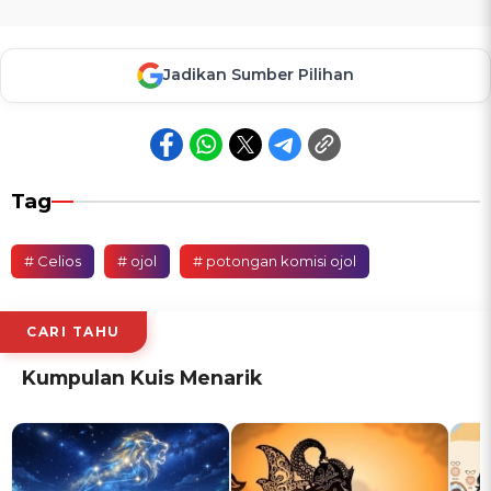
Jadikan Sumber Pilihan
Tag
# Celios
# ojol
# potongan komisi ojol
CARI TAHU
Kumpulan Kuis Menarik