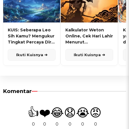
KUIS: Seberapa Leo
Kalkulator Weton
KU
Sih Kamu? Mengukur
Online, Cek Hari Lahir
ya
Tingkat Percaya Diri
Menurut
de
dan Karisma
Penanggalan Jawa
Ikuti Kuisnya ➔
Ikuti Kuisnya ➔
Komentar
👍
❤️
😂
😧
😭
😡
0
0
0
0
0
0