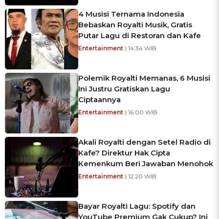
4 Musisi Ternama Indonesia
Bebaskan Royalti Musik, Gratis
Putar Lagu di Restoran dan Kafe
Entertainment
| 14:34 WIB
Polemik Royalti Memanas, 6 Musisi
Ini Justru Gratiskan Lagu
Ciptaannya
Entertainment
| 16:00 WIB
Akali Royalti dengan Setel Radio di
Kafe? Direktur Hak Cipta
Kemenkum Beri Jawaban Menohok
Entertainment
| 12:20 WIB
Bayar Royalti Lagu: Spotify dan
YouTube Premium Gak Cukup? Ini