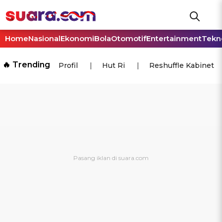
Home
Nasional
Ekonomi
Bola
Otomotif
Entertainment
Tekn
🔥 Trending
Profil
Hut Ri
Reshuffle Kabinet