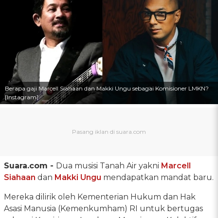
Berapa gaji Marcell Siahaan dan Makki Ungu sebagai Komisioner LMKN?
[Instagram]
Suara.com -
Dua musisi Tanah Air yakni
Marcell
Siahaan
dan
Makki Ungu
mendapatkan mandat baru.
Mereka dilirik oleh Kementerian Hukum dan Hak
Asasi Manusia (Kemenkumham) RI untuk bertugas