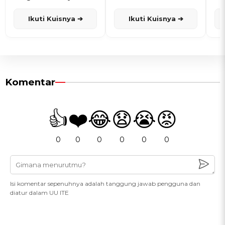
dan Karisma
Penanggalan Jawa
Ikuti Kuisnya ➔
Ikuti Kuisnya ➔
Komentar
👍
❤️
😂
😧
😭
😡
0
0
0
0
0
0
Isi komentar sepenuhnya adalah tanggung jawab pengguna dan
diatur dalam UU ITE