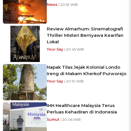
News
| 20:52 WIB
Review Almarhum: Sinematografi
Thriller Misteri Bernyawa Kearifan
Lokal
Your Say
| 20:45 WIB
Napak Tilas Jejak Kolonial Londo
Ireng di Makam Kherkof Purworejo
Your Say
| 20:10 WIB
IHH Healthcare Malaysia Terus
Perluas Kehadiran di Indonesia
Sumut
| 20:06 WIB