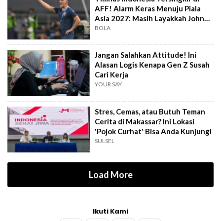
AFF! Alarm Keras Menuju Piala
Asia 2027: Masih Layakkah John
Herdman?
BOLA
Jangan Salahkan Attitude! Ini
Alasan Logis Kenapa Gen Z Susah
Cari Kerja
YOUR SAY
Stres, Cemas, atau Butuh Teman
Cerita di Makassar? Ini Lokasi
'Pojok Curhat' Bisa Anda Kunjungi
SULSEL
Load More
Ikuti Kami