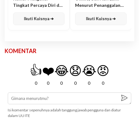
Tingkat Percaya Diri dan
Menurut Penanggalan
Karisma
Jawa
Ikuti Kuisnya ➔
Ikuti Kuisnya ➔
KOMENTAR
👍
❤️
😂
😧
😭
😡
0
0
0
0
0
0
Isi komentar sepenuhnya adalah tanggung jawab pengguna dan diatur
dalam UU ITE