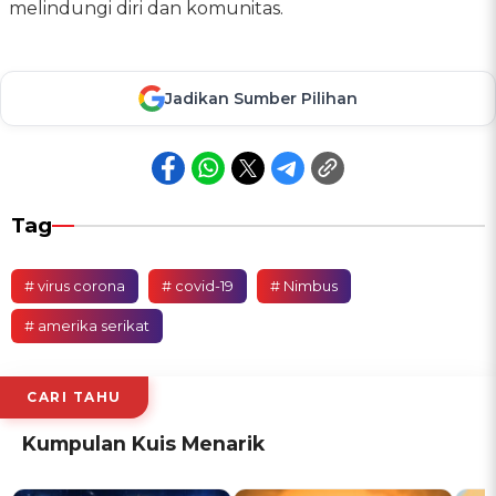
melindungi diri dan komunitas.
Jadikan Sumber Pilihan
Tag
# virus corona
# covid-19
# Nimbus
# amerika serikat
CARI TAHU
Kumpulan Kuis Menarik