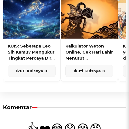
KUIS: Seberapa Leo
Kalkulator Weton
KU
Sih Kamu? Mengukur
Online, Cek Hari Lahir
ya
Tingkat Percaya Diri
Menurut
de
dan Karisma
Penanggalan Jawa
Ikuti Kuisnya ➔
Ikuti Kuisnya ➔
Komentar
👍
❤️
😂
😧
😭
😡