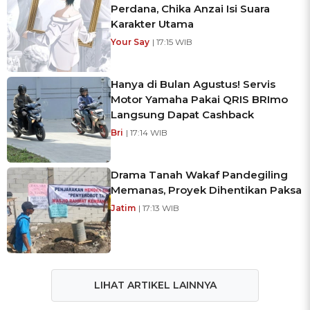
Perdana, Chika Anzai Isi Suara
Karakter Utama
Your Say
| 17:15 WIB
Hanya di Bulan Agustus! Servis
Motor Yamaha Pakai QRIS BRImo
Langsung Dapat Cashback
Bri
| 17:14 WIB
Drama Tanah Wakaf Pandegiling
Memanas, Proyek Dihentikan Paksa
Jatim
| 17:13 WIB
LIHAT ARTIKEL LAINNYA