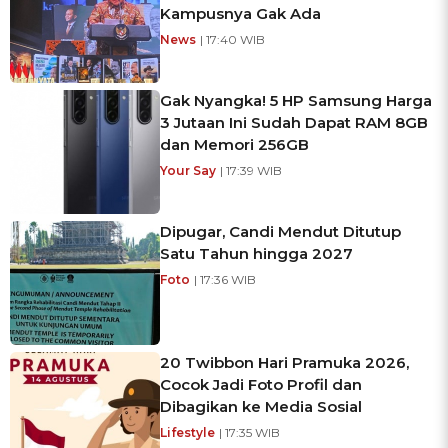
Kampusnya Gak Ada
News
| 17:40 WIB
Gak Nyangka! 5 HP Samsung Harga
3 Jutaan Ini Sudah Dapat RAM 8GB
dan Memori 256GB
Your Say
| 17:39 WIB
Dipugar, Candi Mendut Ditutup
Satu Tahun hingga 2027
Foto
| 17:36 WIB
20 Twibbon Hari Pramuka 2026,
Cocok Jadi Foto Profil dan
Dibagikan ke Media Sosial
Lifestyle
| 17:35 WIB