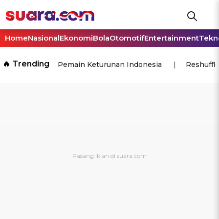
Home
Nasional
Ekonomi
Bola
Otomotif
Entertainment
Tekn
🔥 Trending
Pemain Keturunan Indonesia
Reshuffl