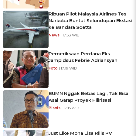
Ribuan Pilot Malaysia Airlines Tes
Narkoba Buntut Selundupan Ekstasi
ke Bandara Soetta
News
| 17:33 WIB
Pemeriksaan Perdana Eks
Jampidsus Febrie Adriansyah
Foto
| 17:19 WIB
BUMN Nggak Bebas Lagi, Tak Bisa
Asal Garap Proyek Hilirisasi
Bisnis
| 17:15 WIB
Just Like Mona Lisa Rilis PV