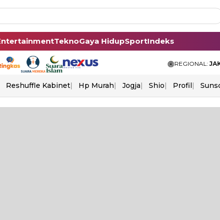
Entertainment
Tekno
Gaya Hidup
Sport
Indeks
REGIONAL:
JA
Reshuffle Kabinet
Hp Murah
Jogja
Shio
Profil
Suns