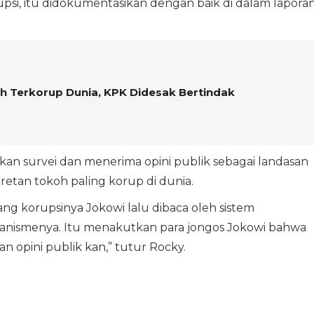
si, itu didokumentasikan dengan baik di dalam lapora
h Terkorup Dunia, KPK Didesak Bertindak
 survei dan menerima opini publik sebagai landasan
tan tokoh paling korup di dunia.
tang korupsinya Jokowi lalu dibaca oleh sistem
kanismenya. Itu menakutkan para jongos Jokowi bahwa
n opini publik kan,” tutur Rocky.