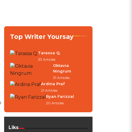
Top Writer Yoursay
Tarassa Q.
33 Articles
Oktavia
Ningrum
31 Articles
Ardina Praf
21 Articles
Ryan Farizzal
h
20 Articles
Liks