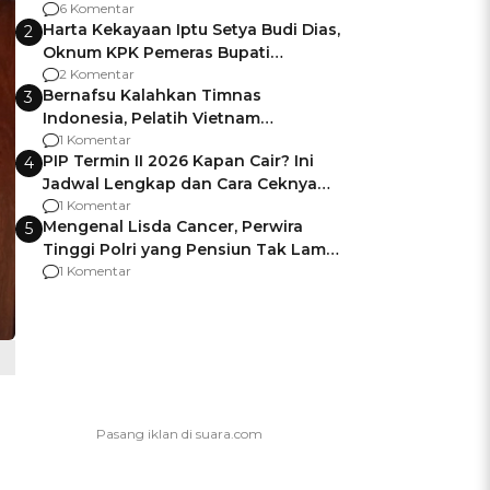
Gagalnya Negara Jamin Keamanan
6 Komentar
Harta Kekayaan Iptu Setya Budi Dias,
2
Oknum KPK Pemeras Bupati
Pemalang
2 Komentar
Bernafsu Kalahkan Timnas
3
Indonesia, Pelatih Vietnam
Berencana Pakai Jimat di Pakansari
1 Komentar
PIP Termin II 2026 Kapan Cair? Ini
4
Jadwal Lengkap dan Cara Ceknya
agar Dana Tidak Hangus!
1 Komentar
Mengenal Lisda Cancer, Perwira
5
Tinggi Polri yang Pensiun Tak Lama
Usai Jadi Brigjen
1 Komentar