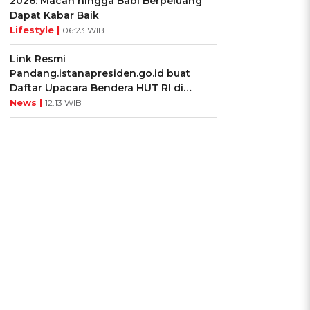
2026: Macan hingga Babi Berpeluang
Dapat Kabar Baik
Lifestyle |
06:23 WIB
Link Resmi
Pandang.istanapresiden.go.id buat
Daftar Upacara Bendera HUT RI di
Istana Negara
News |
12:13 WIB