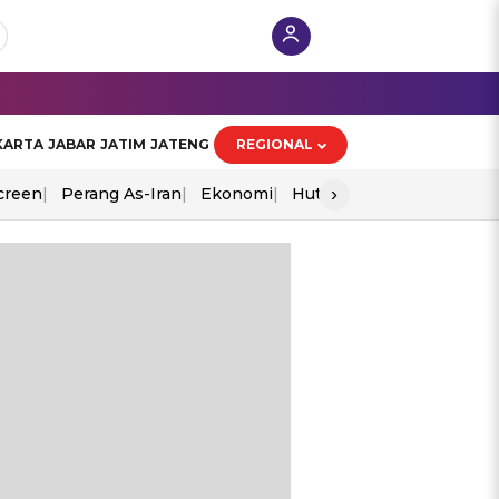
KARTA
JABAR
JATIM
JATENG
REGIONAL
›
creen
Perang As-Iran
Ekonomi
Hut Ri