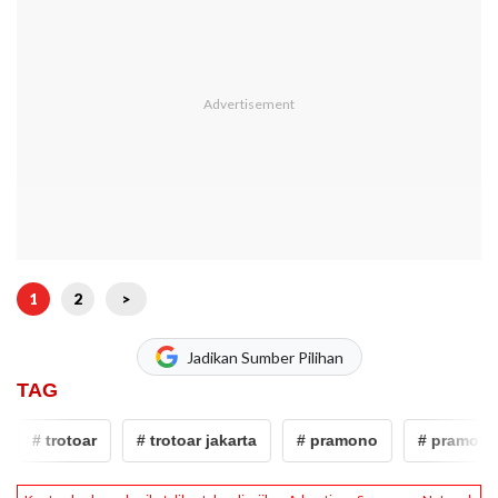
1
2
>
Jadikan Sumber Pilihan
TAG
# trotoar
# trotoar jakarta
# pramono
# pramono a