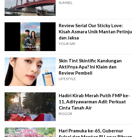
SUMSEL
Review Serial Our Sticky Love:
Kisah Asmara Unik Mantan Petinju
dan Jaksa
YOUR SAY
Skin Tint Skintific Kandungan
Aktifnya Apa? Ini Klaim dan
Review Pembeli
LIFESTYLE
Hadiri Kirab Merah Putih FMP ke-
11, Adityawarman Adil: Perkuat
Cinta Tanah Air
BOGOR
Hari Pramuka ke-65, Gubernur
Sulsel dan Mentan RI Lepas Ribuan