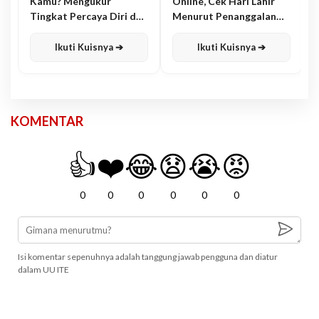
Kamu? Mengukur
Online, Cek Hari Lahir
Tingkat Percaya Diri dan
Menurut Penanggalan
Karisma
Jawa
Ikuti Kuisnya ➔
Ikuti Kuisnya ➔
KOMENTAR
👍
❤️
😂
😧
😭
😡
0
0
0
0
0
0
Isi komentar sepenuhnya adalah tanggung jawab pengguna dan diatur
dalam UU ITE