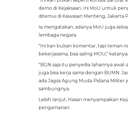
"Ini kan bukan seperti kondisi darur
demo di Kejaksaan. Ini MoU untuk penga
ditemui di Kawasan Menteng, Jakarta Pu
Ia mengatakan, adanya MoU juga sebag
lembaga negara.
"Ini kan bukan komentar, tapi teman-t
bekerjasama, bisa saling MOU," katanya
"BGN saja itu penyedia lahannya awal-a
juga bisa kerja sama dengan BUMN. Jadi
ada Jagsa Agung Muda Pidana Militer 
sambungnya.
Lebih lanjut, Hasan menyampaikan Kej
pengamanan.