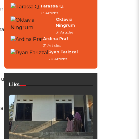
Tarassa Q.
an
33 Articles
Oktavia
Ningrum
ma
31 Articles
Ardina Praf
21 Articles
Ryan Farizzal
20 Articles
tu
Liks
ka