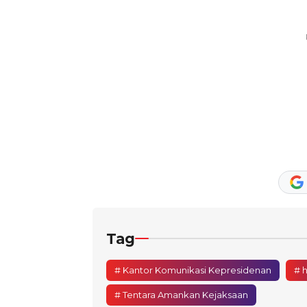
Tag
# Kantor Komunikasi Kepresidenan
# 
# Tentara Amankan Kejaksaan