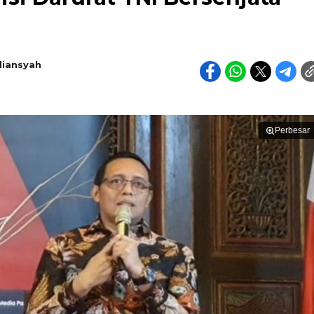
diansyah
Perbesar