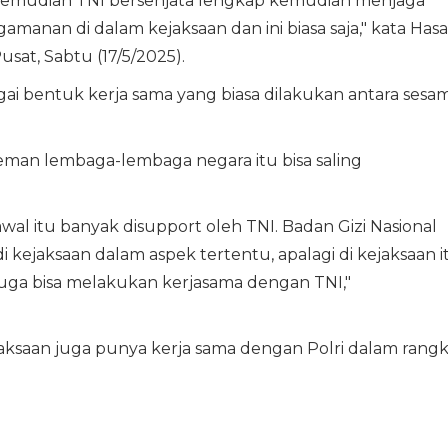
at kemudian TNI bersenjata lengkap kemudian menjaga
manan di dalam kejaksaan dan ini biasa saja," kata Has
sat, Sabtu (17/5/2025).
ai bentuk kerja sama yang biasa dilakukan antara sesa
eman lembaga-lembaga negara itu bisa saling
.
wal itu banyak disupport oleh TNI. Badan Gizi Nasional
 kejaksaan dalam aspek tertentu, apalagi di kejaksaan i
juga bisa melakukan kerjasama dengan TNI,"
aksaan juga punya kerja sama dengan Polri dalam rang