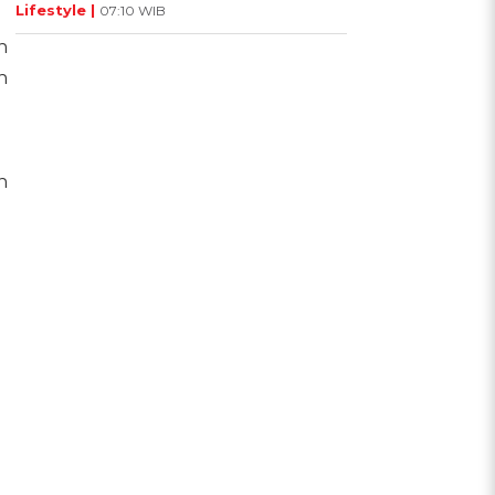
Lifestyle |
07:10 WIB
n
h
n