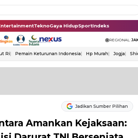
Entertainment
Tekno
Gaya Hidup
Sport
Indeks
REGIONAL:
JA
ut Ri
Pemain Keturunan Indonesia
Hp Murah
Jogja
Shi
Jadikan Sumber Pilihan
entara Amankan Kejaksaan:
si Darurat TNI Bersenjata