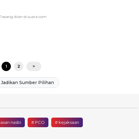
1
2
>
Jadikan Sumber Pilihan
hasan nasbi
# PCO
# kejaksaan