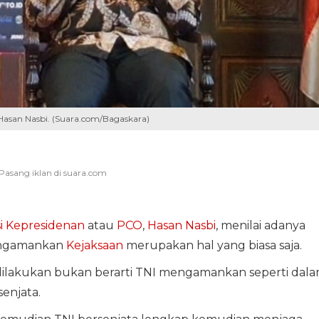
Hasan Nasbi. (Suara.com/Bagaskara)
i Kepresidenan
atau
PCO
,
Hasan Nasbi
, menilai adanya
engamankan
Kejaksaan
merupakan hal yang biasa saja.
ilakukan bukan berarti TNI mengamankan seperti dal
enjata.