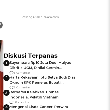
Diskusi Terpanas
Sayembara Rp10 Juta Dedi Mulyadi
1
Dikritik UGM, Dinilai Cermin
Gagalnya Negara Jamin Keamanan
6 Komentar
Harta Kekayaan Iptu Setya Budi Dias,
2
Oknum KPK Pemeras Bupati
Pemalang
2 Komentar
Bernafsu Kalahkan Timnas
3
Indonesia, Pelatih Vietnam
Berencana Pakai Jimat di Pakansari
1 Komentar
Mengenal Lisda Cancer, Perwira
4