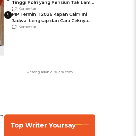
Tinggi Polri yang Pensiun Tak Lama
Usai Jadi Brigjen
1 Komentar
PIP Termin II 2026 Kapan Cair? Ini
5
Jadwal Lengkap dan Cara Ceknya
agar Dana Tidak Hangus!
1 Komentar
am
Top Writer Yoursay