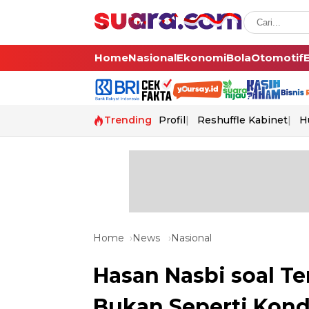
Home
Nasional
Ekonomi
Bola
Otomotif
Trending
Profil
Reshuffle Kabinet
H
Home
News
Nasional
Hasan Nasbi soal T
Bukan Seperti Kondi