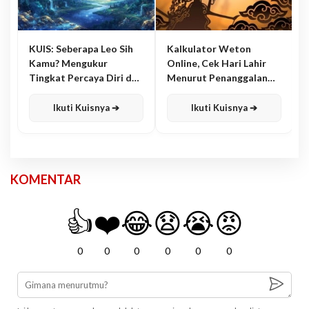
KUIS: Seberapa Leo Sih
Kalkulator Weton
Kamu? Mengukur
Online, Cek Hari Lahir
Tingkat Percaya Diri dan
Menurut Penanggalan
Karisma
Jawa
Ikuti Kuisnya ➔
Ikuti Kuisnya ➔
KOMENTAR
👍
❤️
😂
😧
😭
😡
0
0
0
0
0
0