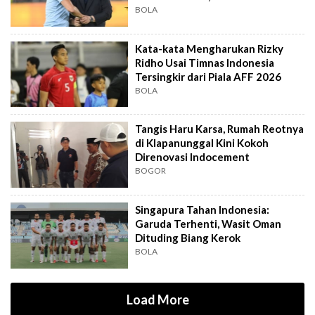
Out?
BOLA
Kata-kata Mengharukan Rizky
Ridho Usai Timnas Indonesia
Tersingkir dari Piala AFF 2026
BOLA
Tangis Haru Karsa, Rumah Reotnya
di Klapanunggal Kini Kokoh
Direnovasi Indocement
BOGOR
Singapura Tahan Indonesia:
Garuda Terhenti, Wasit Oman
Dituding Biang Kerok
BOLA
Load More