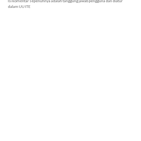
Isi komentar sepenuhnya adalah tanggung jawab pengguna dan diatur
dalam UU ITE