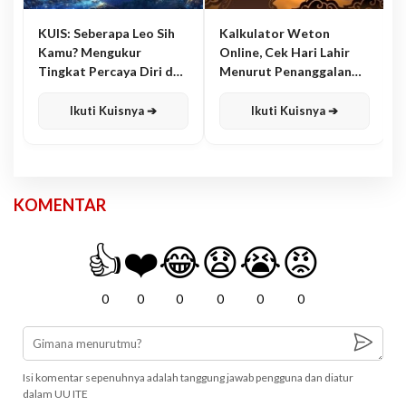
KUIS: Seberapa Leo Sih
Kalkulator Weton
Kamu? Mengukur
Online, Cek Hari Lahir
Tingkat Percaya Diri dan
Menurut Penanggalan
Karisma
Jawa
Ikuti Kuisnya ➔
Ikuti Kuisnya ➔
KOMENTAR
👍
❤️
😂
😧
😭
😡
0
0
0
0
0
0
Isi komentar sepenuhnya adalah tanggung jawab pengguna dan diatur
dalam UU ITE