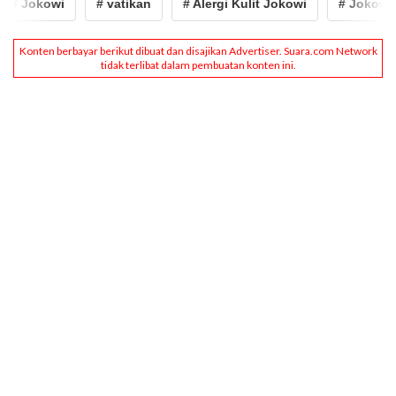
# Jokowi
# vatikan
# Alergi Kulit Jokowi
# Jokowi