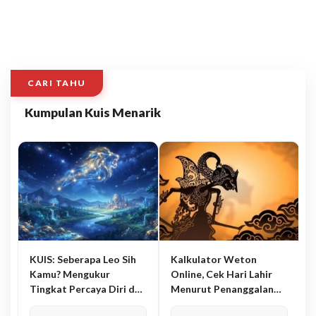
CARI TAHU
Kumpulan Kuis Menarik
KUIS: Seberapa Leo Sih
Kalkulator Weton
Kamu? Mengukur
Online, Cek Hari Lahir
Tingkat Percaya Diri dan
Menurut Penanggalan
Karisma
Jawa