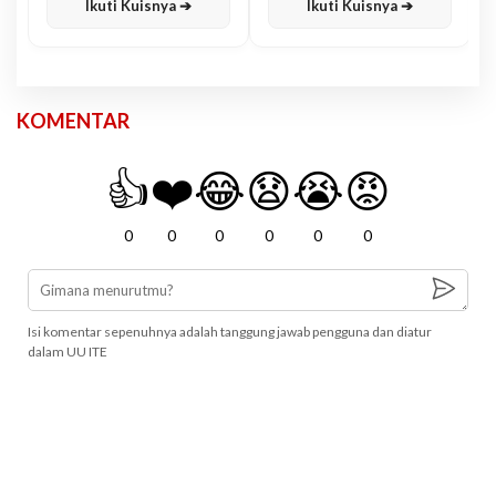
Ikuti Kuisnya ➔
Ikuti Kuisnya ➔
KOMENTAR
👍
❤️
😂
😧
😭
😡
0
0
0
0
0
0
Isi komentar sepenuhnya adalah tanggung jawab pengguna dan diatur
dalam UU ITE