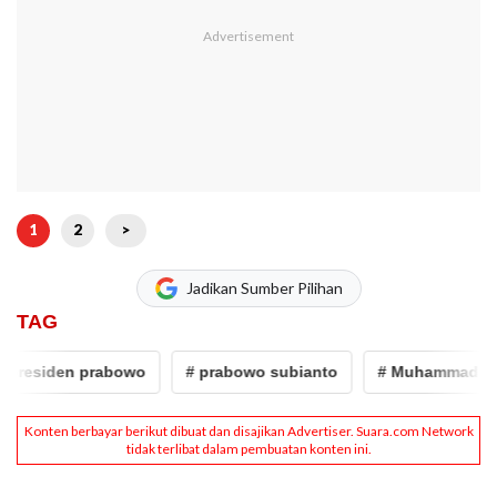
1
2
>
Jadikan Sumber Pilihan
TAG
residen prabowo
# prabowo subianto
# Muhammad Said 