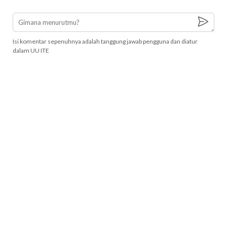
Isi komentar sepenuhnya adalah tanggung jawab pengguna dan diatur
dalam UU ITE