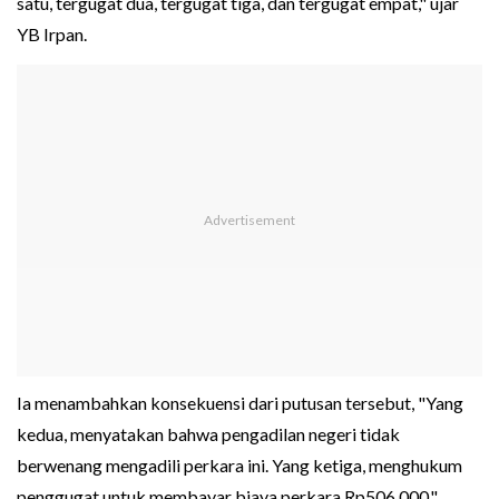
satu, tergugat dua, tergugat tiga, dan tergugat empat," ujar
YB Irpan.
Ia menambahkan konsekuensi dari putusan tersebut, "Yang
kedua, menyatakan bahwa pengadilan negeri tidak
berwenang mengadili perkara ini. Yang ketiga, menghukum
penggugat untuk membayar biaya perkara Rp506.000,".