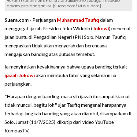
Hukum Ekonomi UNS Prof Dr Adi Sulistiyono sebagai mediator
dalam persidangan ini. [Suara.com/Ari Welianto]
Suara.com -
Perjuangan
Muhammad Taufiq
dalam
menggugat ijazah Presiden Joko Widodo (
Jokowi
) menemui
jalan buntu di Pengadilan Negeri (PN) Solo. Namun, Taufiq
menegaskan tidak akan menyerah dan berencana
mengajukan banding atas putusan tersebut.
Ia menyiratkan keyakinannya bahwa upaya banding terkait
ijazah Jokowi
akan membuka tabir yang selama ini ia
perjuangkan.
"Harapan dengan banding, masa sih ijazah itu sampai kiamat
tidak muncul, begitu loh," ujar Taufiq mengenai harapannya
terhadap langkah banding yang akan diambil, disampaikan di
Solo, Jumat (11/7/2025), dikutip dari video YouTube
KompasTV.