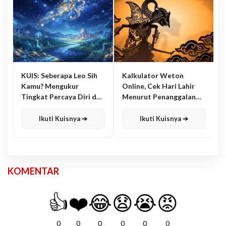
KUIS: Seberapa Leo Sih
Kalkulator Weton
Kamu? Mengukur
Online, Cek Hari Lahir
Tingkat Percaya Diri dan
Menurut Penanggalan
Karisma
Jawa
Ikuti Kuisnya ➔
Ikuti Kuisnya ➔
KOMENTAR
👍
❤️
😂
😧
😭
😡
0
0
0
0
0
0