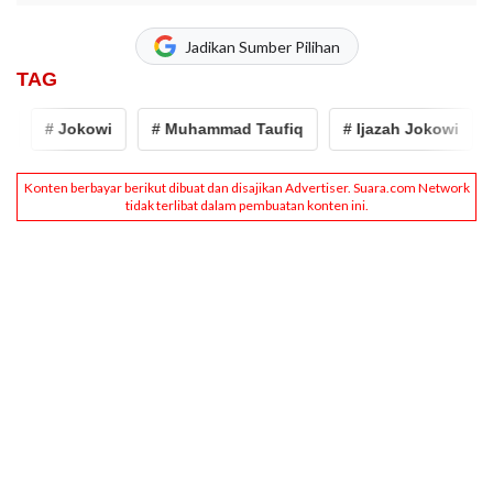
Jadikan Sumber Pilihan
TAG
# Jokowi
# Muhammad Taufiq
# Ijazah Jokowi
# 