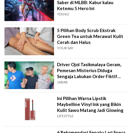
Saber di MLBB: Kabur kalau
Ketemu 5 Hero Ini
TEKNO
5 Pilihan Body Scrub Ekstrak
Green Tea untuk Merawat Kulit
Cerah dan Halus
YOUR SAY
Driver Ojol Tasikmalaya Geram,
Pemesan Misterius Diduga
Sengaja Lakukan Order Fiktif
Berulang
JABAR
Ini Pilihan Warna Lipstik
Maybelline Vinyl Ink yang Bikin
Kulit Sawo Matang Jadi Glowing
LIFESTYLE
6 Rekomendasi Sepatu Lari Specs