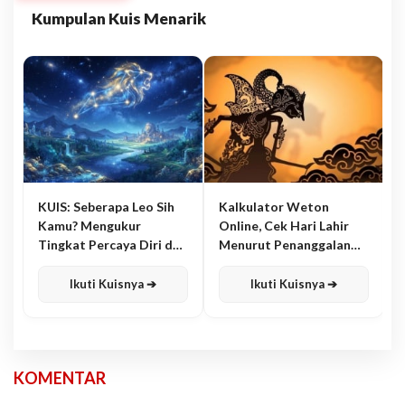
Kumpulan Kuis Menarik
KUIS: Seberapa Leo Sih
Kalkulator Weton
Kamu? Mengukur
Online, Cek Hari Lahir
Tingkat Percaya Diri dan
Menurut Penanggalan
Karisma
Jawa
Ikuti Kuisnya ➔
Ikuti Kuisnya ➔
KOMENTAR