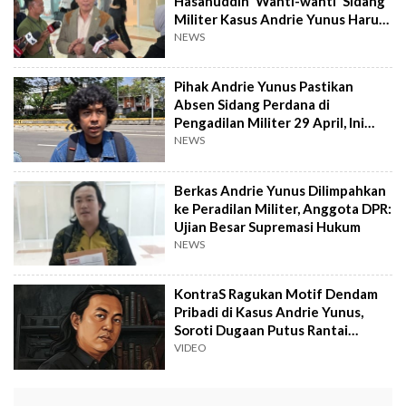
Hasanuddin 'Wanti-wanti' Sidang
Militer Kasus Andrie Yunus Harus
Terbuka
NEWS
Pihak Andrie Yunus Pastikan
Absen Sidang Perdana di
Pengadilan Militer 29 April, Ini
Alasan Kontras
NEWS
Berkas Andrie Yunus Dilimpahkan
ke Peradilan Militer, Anggota DPR:
Ujian Besar Supremasi Hukum
NEWS
KontraS Ragukan Motif Dendam
Pribadi di Kasus Andrie Yunus,
Soroti Dugaan Putus Rantai
Komando
VIDEO