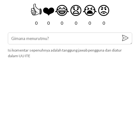
👍
❤️
😂
😧
😭
😡
0
0
0
0
0
0
Isi komentar sepenuhnya adalah tanggung jawab pengguna dan diatur
dalam UU ITE