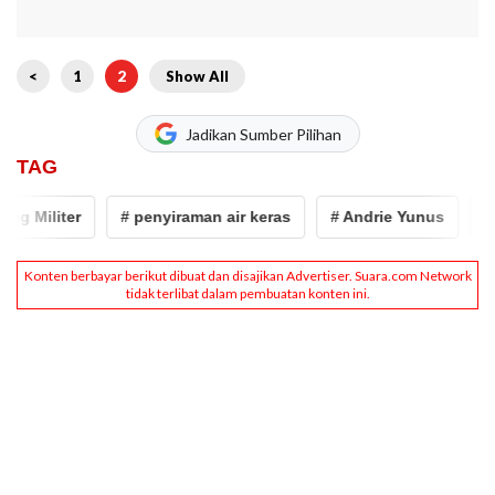
<
1
2
Show All
Jadikan Sumber Pilihan
TAG
g Militer
# penyiraman air keras
# Andrie Yunus
# ko