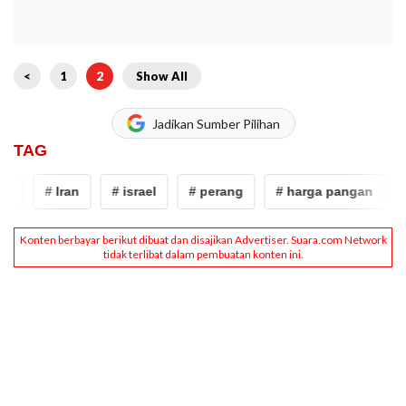
<
1
2
Show All
Jadikan Sumber Pilihan
TAG
# Iran
# israel
# perang
# harga pangan
# 