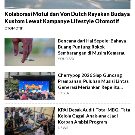
Kolaborasi Motul dan Von Dutch Rayakan Budaya
Kustom Lewat Kampanye Lifestyle Otomotif
OTOMOTIF
Bencana dari Hal Sepele: Bahaya
Buang Puntung Rokok
Sembarangan di Musim Kemarau
YOUR SAY
Cherrypop 2026 Siap Guncang
Prambanan, Puluhan Musisi Lintas
Generasi Meriahkan Repelita
Musik
JOGJA
KPAI Desak Audit Total MBG: Tata
Kelola Gagal, Anak-anak Jadi
Korban Ambisi Program
NEWS