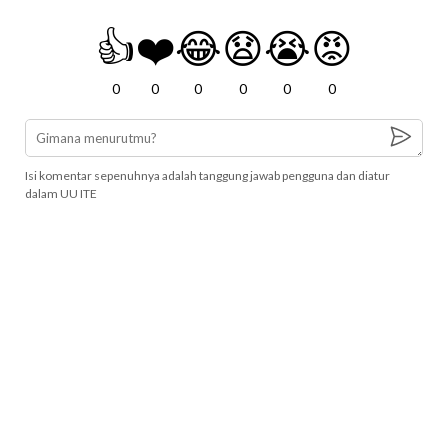
👍
❤️
😂
😧
😭
😡
0
0
0
0
0
0
Isi komentar sepenuhnya adalah tanggung jawab pengguna dan diatur
dalam UU ITE