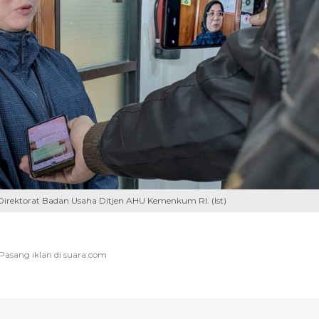
i Direktorat Badan Usaha Ditjen AHU Kemenkum RI. (Ist)