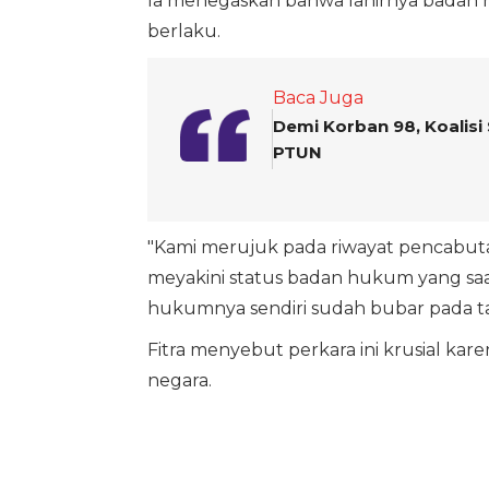
Ia menegaskan bahwa lahirnya badan
berlaku.
Baca Juga
Demi Korban 98, Koalisi 
PTUN
"Kami merujuk pada riwayat pencabuta
meyakini status badan hukum yang saa
hukumnya sendiri sudah bubar pada ta
Fitra menyebut perkara ini krusial ka
negara.