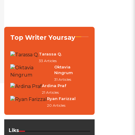
Top Writer Yoursay
Tarassa Q.
33 Articles
Oktavia
Ningrum
31 Articles
Ardina Praf
21 Articles
Ryan Farizzal
20 Articles
Liks