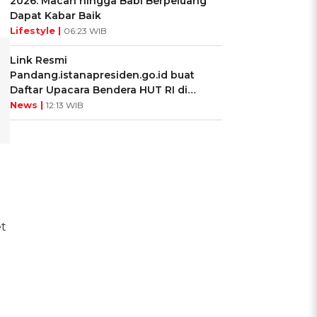
2026: Macan hingga Babi Berpeluang
Dapat Kabar Baik
Lifestyle |
06:23 WIB
Link Resmi
Pandang.istanapresiden.go.id buat
Daftar Upacara Bendera HUT RI di
Istana Negara
News |
12:13 WIB
et