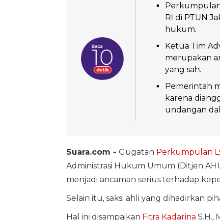
Perkumpulan
RI di PTUN Ja
hukum.
Ketua Tim Adv
merupakan an
yang sah.
Pemerintah m
karena diang
undangan da
Suara.com -
Gugatan
Perkumpulan L
Administrasi Hukum Umum (Ditjen AHU)
menjadi ancaman serius terhadap kep
Selain itu, saksi ahli yang dihadirkan pi
Hal ini disampaikan
Fitra Kadarina
S.H., 