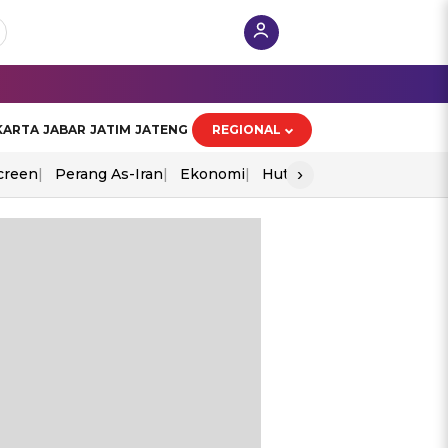
KARTA
JABAR
JATIM
JATENG
REGIONAL
›
creen
Perang As-Iran
Ekonomi
Hut Ri