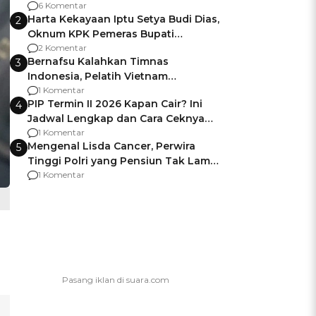
Gagalnya Negara Jamin Keamanan
6 Komentar
Harta Kekayaan Iptu Setya Budi Dias,
2
Oknum KPK Pemeras Bupati
Pemalang
2 Komentar
Bernafsu Kalahkan Timnas
3
Indonesia, Pelatih Vietnam
Berencana Pakai Jimat di Pakansari
1 Komentar
PIP Termin II 2026 Kapan Cair? Ini
4
Jadwal Lengkap dan Cara Ceknya
agar Dana Tidak Hangus!
1 Komentar
Mengenal Lisda Cancer, Perwira
5
Tinggi Polri yang Pensiun Tak Lama
Usai Jadi Brigjen
1 Komentar