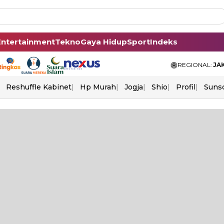
Entertainment
Tekno
Gaya Hidup
Sport
Indeks
REGIONAL:
JA
Reshuffle Kabinet
Hp Murah
Jogja
Shio
Profil
Suns