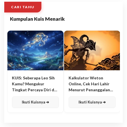
CARI TAHU
Kumpulan Kuis Menarik
KUIS: Seberapa Leo Sih
Kalkulator Weton
Kamu? Mengukur
Online, Cek Hari Lahir
Tingkat Percaya Diri dan
Menurut Penanggalan
Karisma
Jawa
Ikuti Kuisnya ➔
Ikuti Kuisnya ➔