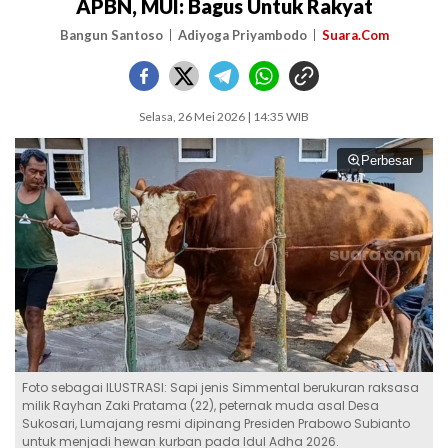
APBN, MUI: Bagus Untuk Rakyat
Bangun Santoso
Adiyoga Priyambodo
Suara.Com
Selasa, 26 Mei 2026 | 14:35 WIB
Perbesar
Foto sebagai ILUSTRASI: Sapi jenis Simmental berukuran raksasa
milik Rayhan Zaki Pratama (22), peternak muda asal Desa
Sukosari, Lumajang resmi dipinang Presiden Prabowo Subianto
untuk menjadi hewan kurban pada Idul Adha 2026.