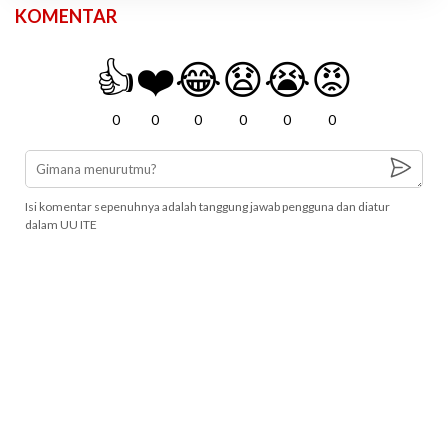
KOMENTAR
👍
❤️
😂
😧
😭
😡
0
0
0
0
0
0
Isi komentar sepenuhnya adalah tanggung jawab pengguna dan diatur
dalam UU ITE