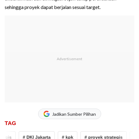
sehingga proyek dapat berjalan sesuai target.
Jadikan Sumber Pilihan
TAG
egis
# DKI Jakarta
# kpk
# proyek strategis
# DK