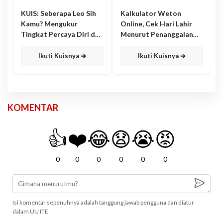
KUIS: Seberapa Leo Sih
Kalkulator Weton
Kamu? Mengukur
Online, Cek Hari Lahir
Tingkat Percaya Diri dan
Menurut Penanggalan
Karisma
Jawa
Ikuti Kuisnya ➔
Ikuti Kuisnya ➔
KOMENTAR
👍
❤️
😂
😧
😭
😡
0
0
0
0
0
0
Isi komentar sepenuhnya adalah tanggung jawab pengguna dan diatur
dalam UU ITE