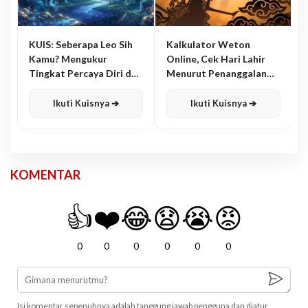
KUIS: Seberapa Leo Sih
Kalkulator Weton
Kamu? Mengukur
Online, Cek Hari Lahir
Tingkat Percaya Diri dan
Menurut Penanggalan
Karisma
Jawa
Ikuti Kuisnya ➔
Ikuti Kuisnya ➔
KOMENTAR
👍
❤️
😂
😧
😭
😡
0
0
0
0
0
0
Isi komentar sepenuhnya adalah tanggung jawab pengguna dan diatur