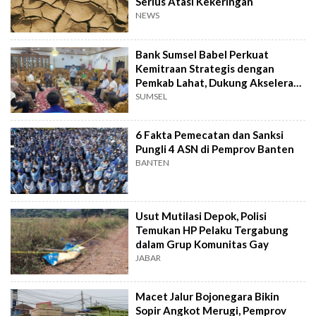
Serius Atasi Kekeringan
NEWS
Bank Sumsel Babel Perkuat
Kemitraan Strategis dengan
Pemkab Lahat, Dukung Akselerasi
Ekonomi Daerah
SUMSEL
6 Fakta Pemecatan dan Sanksi
Pungli 4 ASN di Pemprov Banten
BANTEN
Usut Mutilasi Depok, Polisi
Temukan HP Pelaku Tergabung
dalam Grup Komunitas Gay
JABAR
Macet Jalur Bojonegara Bikin
Sopir Angkot Merugi, Pemprov