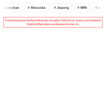
mbunuhan
# Shizuoka
# Jepang
# WNI
# pemb