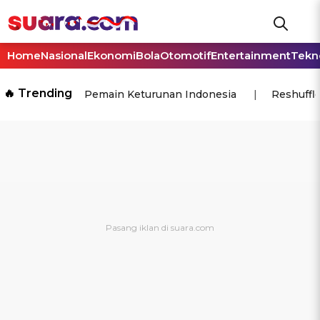
Home
Nasional
Ekonomi
Bola
Otomotif
Entertainment
Tekn
🔥 Trending
Pemain Keturunan Indonesia
Reshuffl