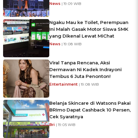
News
| 19:09 WIB
Ngaku Mau ke Toilet, Perempuan
Ini Malah Gasak Motor Siswa SMK
yang Dikenal Lewat MiChat
News
| 19:08 WIB
Viral Tanpa Rencana, Aksi
Dermawan Ni Kadek Indrayoni
Tembus 6 Juta Penonton!
Entertainment
| 19:08 WIB
Belanja Skincare di Watsons Pakai
BRImo Dapat Cashback 10 Persen,
Cek Syaratnya
Bri
| 19:05 WIB