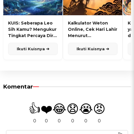
KUIS: Seberapa Leo
Kalkulator Weton
KU
Sih Kamu? Mengukur
Online, Cek Hari Lahir
ya
Tingkat Percaya Diri
Menurut
de
dan Karisma
Penanggalan Jawa
Ikuti Kuisnya ➔
Ikuti Kuisnya ➔
Komentar
👍
❤️
😂
😧
😭
😡
0
0
0
0
0
0