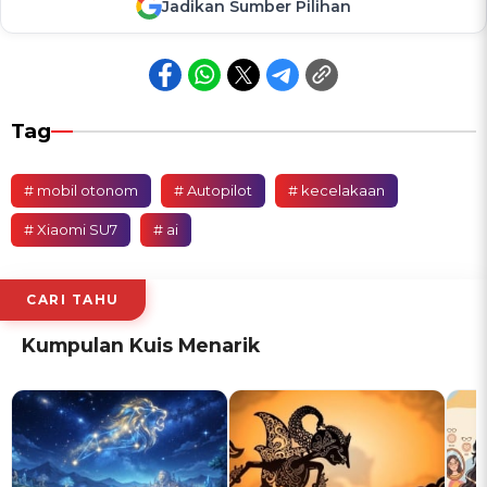
Jadikan Sumber Pilihan
Tag
# mobil otonom
# Autopilot
# kecelakaan
# Xiaomi SU7
# ai
CARI TAHU
Kumpulan Kuis Menarik