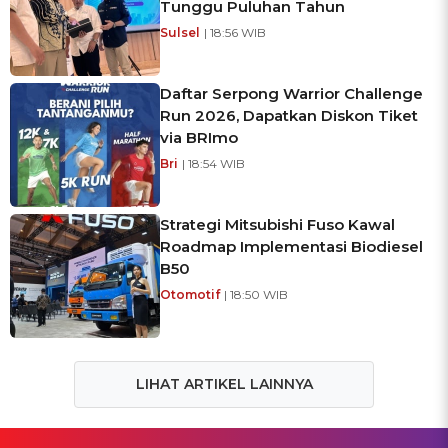
Tunggu Puluhan Tahun
Sulsel
| 18:56 WIB
Daftar Serpong Warrior Challenge
Run 2026, Dapatkan Diskon Tiket
via BRImo
Bri
| 18:54 WIB
Strategi Mitsubishi Fuso Kawal
Roadmap Implementasi Biodiesel
B50
Otomotif
| 18:50 WIB
LIHAT ARTIKEL LAINNYA