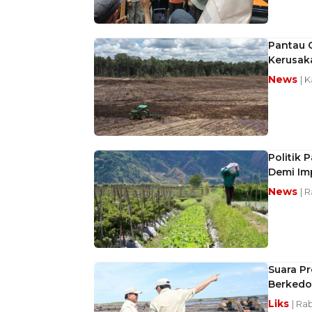
Pantau G
Kerusaka
News
| 
Politik
Demi Im
News
| 
Suara Pr
Berked
Liks
| Rab