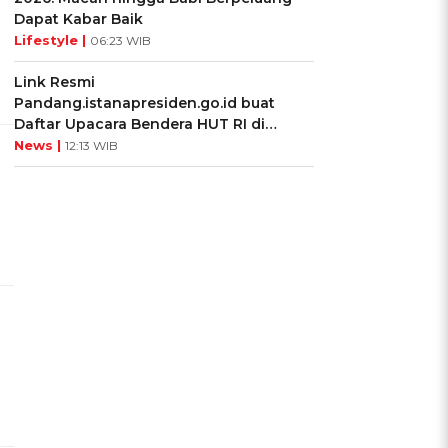
Dapat Kabar Baik
Lifestyle |
06:23 WIB
Link Resmi
Pandang.istanapresiden.go.id buat
Daftar Upacara Bendera HUT RI di
Istana Negara
News |
12:13 WIB