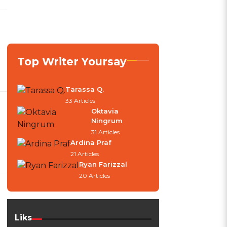
Top Writer Yoursay
Tarassa Q.
33 Articles
Oktavia
Ningrum
31 Articles
Ardina Praf
21 Articles
Ryan Farizzal
20 Articles
Liks