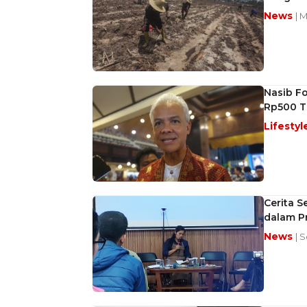
News
| 
Nasib Fo
Rp500 Tr
Lifestyl
Cerita S
dalam Pr
News
| 