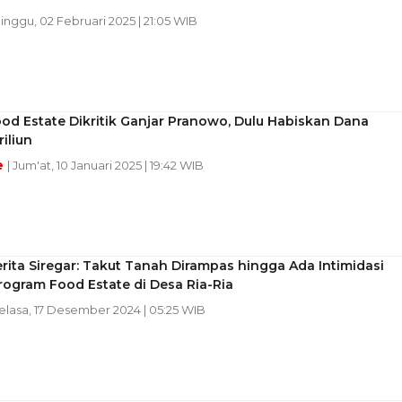
Minggu, 02 Februari 2025 | 21:05 WIB
od Estate Dikritik Ganjar Pranowo, Dulu Habiskan Dana
iliun
e
| Jum'at, 10 Januari 2025 | 19:42 WIB
erita Siregar: Takut Tanah Dirampas hingga Ada Intimidasi
ogram Food Estate di Desa Ria-Ria
Selasa, 17 Desember 2024 | 05:25 WIB