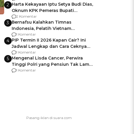
Harta Kekayaan Iptu Setya Budi Dias,
2
Oknum KPK Pemeras Bupati
Pemalang
2 Komentar
Bernafsu Kalahkan Timnas
3
Indonesia, Pelatih Vietnam
Berencana Pakai Jimat di Pakansari
1 Komentar
PIP Termin II 2026 Kapan Cair? Ini
4
Jadwal Lengkap dan Cara Ceknya
agar Dana Tidak Hangus!
1 Komentar
Mengenal Lisda Cancer, Perwira
5
Tinggi Polri yang Pensiun Tak Lama
Usai Jadi Brigjen
1 Komentar