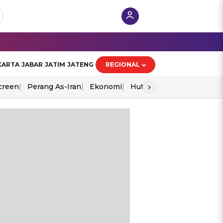
KARTA
JABAR
JATIM
JATENG
REGIONAL
›
creen
Perang As-Iran
Ekonomi
Hut Ri