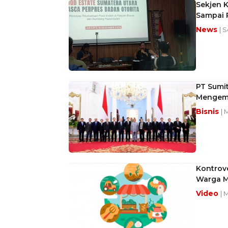
Sekjen 
Sampai 
News
| 
PT Sumi
Mengemb
Bisnis
| 
Kontrove
Warga M
Video
| 