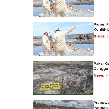
Panen Pe
Konflik
Bisnis
| 
Pakar G
Ganggu 
News
| 
Prabowo
Pangan 