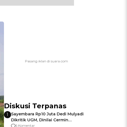
Diskusi Terpanas
Sayembara Rp10 Juta Dedi Mulyadi
1
Dikritik UGM, Dinilai Cermin
Gagalnya Negara Jamin Keamanan
6 Komentar