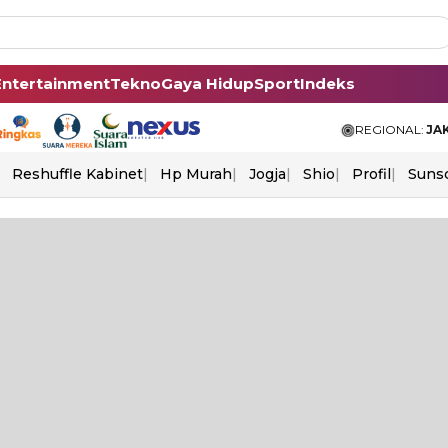
Entertainment
Tekno
Gaya Hidup
Sport
Indeks
REGIONAL:
JA
Reshuffle Kabinet
Hp Murah
Jogja
Shio
Profil
Suns