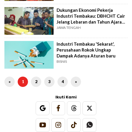
Dukungan Ekonomi Pekerja
Industri Tembakau: DBHCHT Cair
Jelang Lebaran dan Tahun Ajaran
Baru
JAWA TENGAH
Industri Tembakau 'Sekarat',
Perusahaan Rokok Ungkap
Dampak Adanya Aturan baru
BISNIS
«
1
2
3
4
»
Ikuti Kami