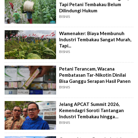
Tapi Petani Tembakau Belum
Dilindungi Hukum
BISNIS
Wamenaker: Biaya Membunuh
Industri Tembakau Sangat Murah,
Tapi...
BISNIS
Petani Terancam, Wacana
Pembatasan Tar-Nikotin Dinilai
Bisa Ganggu Serapan Hasil Panen
BISNIS
Jelang APCAT Summit 2026,
Kemendagri Soroti Tantangan
Industri Tembakau hingga
Regenerasi Pimpinan
BISNIS