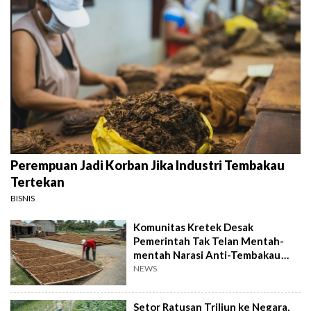
Perempuan Jadi Korban Jika Industri Tembakau
Tertekan
BISNIS
Komunitas Kretek Desak
Pemerintah Tak Telan Mentah-
mentah Narasi Anti-Tembakau
Global
NEWS
Setor Ratusan Triliun ke Negara,