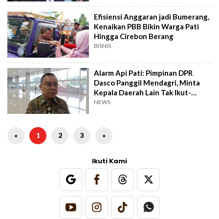
Efisiensi Anggaran jadi Bumerang,
Kenaikan PBB Bikin Warga Pati
Hingga Cirebon Berang
BISNIS
Alarm Api Pati: Pimpinan DPR
Dasco Panggil Mendagri, Minta
Kepala Daerah Lain Tak Ikut-
ikutan Ngawur
NEWS
«
1
2
3
»
Ikuti Kami