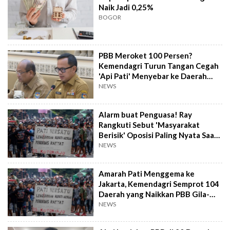
Naik Jadi 0,25%
BOGOR
PBB Meroket 100 Persen?
Kemendagri Turun Tangan Cegah
'Api Pati' Menyebar ke Daerah
Lain
NEWS
Alarm buat Penguasa! Ray
Rangkuti Sebut 'Masyarakat
Berisik' Oposisi Paling Nyata Saat
Ini
NEWS
Amarah Pati Menggema ke
Jakarta, Kemendagri Semprot 104
Daerah yang Naikkan PBB Gila-
gilaan
NEWS