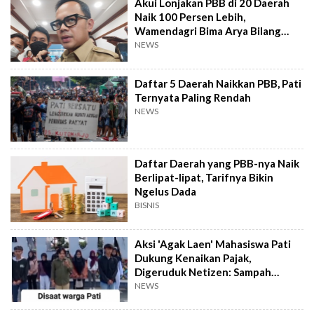
Akui Lonjakan PBB di 20 Daerah
Naik 100 Persen Lebih,
Wamendagri Bima Arya Bilang
Begini
NEWS
Daftar 5 Daerah Naikkan PBB, Pati
Ternyata Paling Rendah
NEWS
Daftar Daerah yang PBB-nya Naik
Berlipat-lipat, Tarifnya Bikin
Ngelus Dada
BISNIS
Aksi 'Agak Laen' Mahasiswa Pati
Dukung Kenaikan Pajak,
Digeruduk Netizen: Sampah
Masyarakat!
NEWS