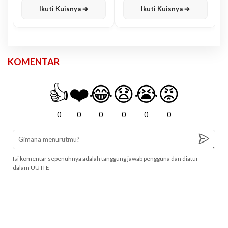
Ikuti Kuisnya ➔
Ikuti Kuisnya ➔
KOMENTAR
👍
❤️
😂
😧
😭
😡
0
0
0
0
0
0
Isi komentar sepenuhnya adalah tanggung jawab pengguna dan diatur
dalam UU ITE