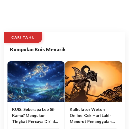
CARI TAHU
Kumpulan Kuis Menarik
KUIS: Seberapa Leo Sih
Kalkulator Weton
Kamu? Mengukur
Online, Cek Hari Lahir
Tingkat Percaya Diri dan
Menurut Penanggalan
Karisma
Jawa