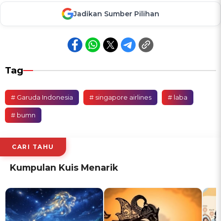
Jadikan Sumber Pilihan
Tag
# Garuda Indonesia
# singapore airlines
# laba
# bumn
CARI TAHU
Kumpulan Kuis Menarik