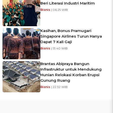
Beri Literasi Industri Maritim
Bisnis
| 06:25 WIB
Kasihan, Bonus Pramugari
Singapore Airlines Turun Hanya
Dapat 7 Kali Gaji
Bisnis
| 13:40 WIB
Brantas Abipraya Bangun
Infrastruktur untuk Mendukung
Hunian Relokasi Korban Erupsi
Gunung Ruang
Bisnis
| 22:32 WIB