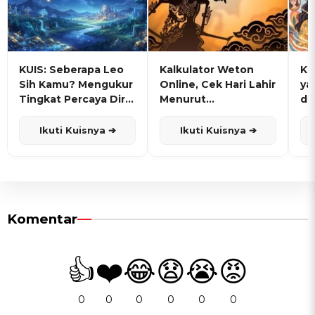
KUIS: Seberapa Leo
Kalkulator Weton
KU
Sih Kamu? Mengukur
Online, Cek Hari Lahir
ya
Tingkat Percaya Diri
Menurut
de
dan Karisma
Penanggalan Jawa
Ikuti Kuisnya ➔
Ikuti Kuisnya ➔
Komentar
👍
❤️
😂
😧
😭
😡
0
0
0
0
0
0