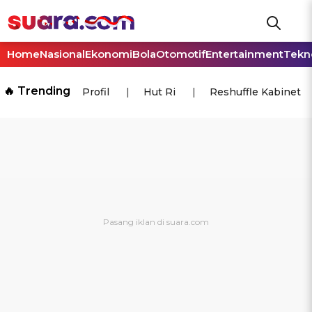
Home
Nasional
Ekonomi
Bola
Otomotif
Entertainment
Tekn
🔥 Trending
Profil
Hut Ri
Reshuffle Kabinet