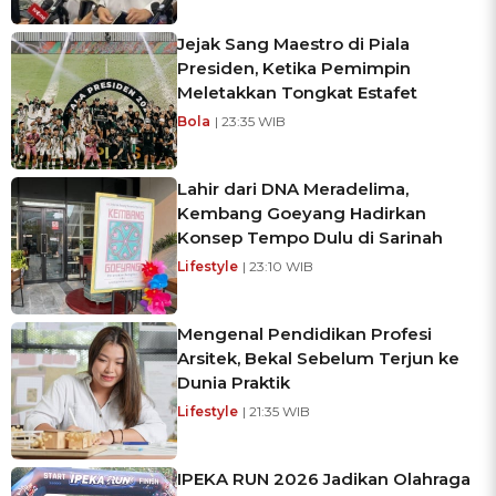
Jejak Sang Maestro di Piala
Presiden, Ketika Pemimpin
Meletakkan Tongkat Estafet
Bola
| 23:35 WIB
Lahir dari DNA Meradelima,
Kembang Goeyang Hadirkan
Konsep Tempo Dulu di Sarinah
Lifestyle
| 23:10 WIB
Mengenal Pendidikan Profesi
Arsitek, Bekal Sebelum Terjun ke
Dunia Praktik
Lifestyle
| 21:35 WIB
IPEKA RUN 2026 Jadikan Olahraga