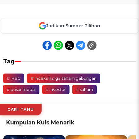
Jadikan Sumber Pilihan
Tag
# IHSG
# indeks harga saham gabungan
# pasar modal
# investor
# saham
CARI TAHU
Kumpulan Kuis Menarik