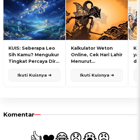
KUIS: Seberapa Leo
Kalkulator Weton
KU
Sih Kamu? Mengukur
Online, Cek Hari Lahir
ya
Tingkat Percaya Diri
Menurut
de
dan Karisma
Penanggalan Jawa
Ikuti Kuisnya ➔
Ikuti Kuisnya ➔
Komentar
👍
❤️
😂
😧
😭
😡