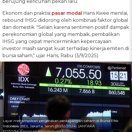
berujung kericuhan pekan lalu.
Ekonom dan praktisi
pasar modal
Hans Kwee menilai,
rebound IHSG didorong oleh kombinasi faktor global
dan domestik. "Selain karena sentimen positif dampak
perekonomian global yang membaik, pembalikan
IHSG yang cepat mencerminkan kepercayaan
investor masih sangat kuat terhadap kinerja emiten di
bursa saham," ujar Hans, Rabu (3/9/2025).
Perbesar
Layar menampilkan pergerakan perdagangan saham di Bursa Efek
Indonesia (BEI), Jakarta, Senin (30/12/2024). [ANTARA
FOTO/Muhammad Adimaja/nym.]