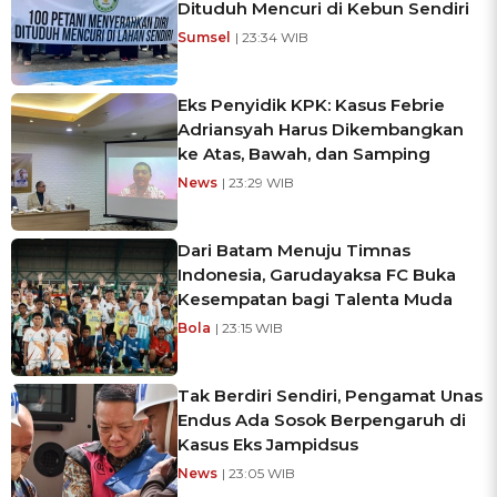
Dituduh Mencuri di Kebun Sendiri
Sumsel
| 23:34 WIB
Eks Penyidik KPK: Kasus Febrie
Adriansyah Harus Dikembangkan
ke Atas, Bawah, dan Samping
News
| 23:29 WIB
Dari Batam Menuju Timnas
Indonesia, Garudayaksa FC Buka
Kesempatan bagi Talenta Muda
Bola
| 23:15 WIB
Tak Berdiri Sendiri, Pengamat Unas
Endus Ada Sosok Berpengaruh di
Kasus Eks Jampidsus
News
| 23:05 WIB