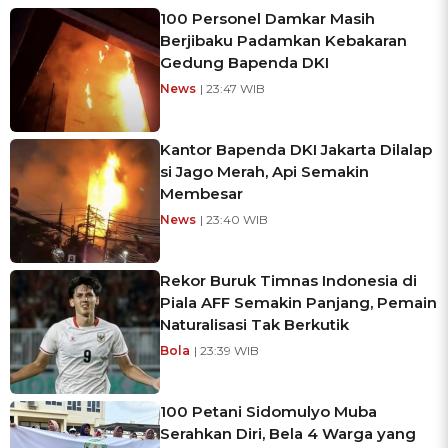
100 Personel Damkar Masih
Berjibaku Padamkan Kebakaran
Gedung Bapenda DKI
News
| 23:47 WIB
Kantor Bapenda DKI Jakarta Dilalap
si Jago Merah, Api Semakin
Membesar
News
| 23:40 WIB
Rekor Buruk Timnas Indonesia di
Piala AFF Semakin Panjang, Pemain
Naturalisasi Tak Berkutik
Bola
| 23:39 WIB
100 Petani Sidomulyo Muba
Serahkan Diri, Bela 4 Warga yang