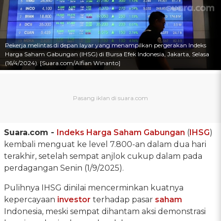
Pekerja melintas di depan layar yang menampilkan pergerakan Indeks
Harga Saham Gabungan (IHSG) di Bursa Efek Indonesia, Jakarta, Selasa
(16/4/2024). [Suara.com/Alfian Winanto]
Suara.com -
Indeks Harga Saham Gabungan
(
IHSG
)
kembali menguat ke level 7.800-an dalam dua hari
terakhir, setelah sempat anjlok cukup dalam pada
perdagangan Senin (1/9/2025).
Pulihnya IHSG dinilai mencerminkan kuatnya
kepercayaan
investor
terhadap pasar
saham
Indonesia, meski sempat dihantam aksi demonstrasi