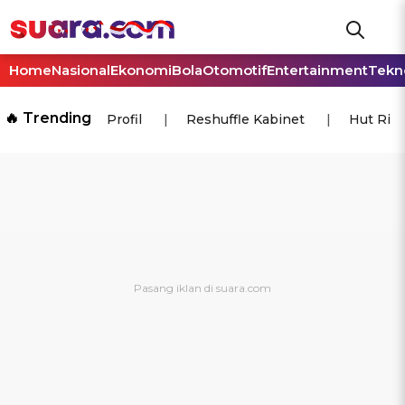
Home
Nasional
Ekonomi
Bola
Otomotif
Entertainment
Tekn
🔥 Trending
Profil
Reshuffle Kabinet
Hut Ri