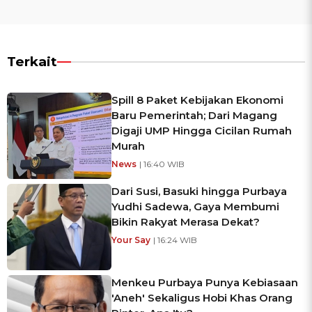
Terkait
Spill 8 Paket Kebijakan Ekonomi
Baru Pemerintah; Dari Magang
Digaji UMP Hingga Cicilan Rumah
Murah
News
| 16:40 WIB
Dari Susi, Basuki hingga Purbaya
Yudhi Sadewa, Gaya Membumi
Bikin Rakyat Merasa Dekat?
Your Say
| 16:24 WIB
Menkeu Purbaya Punya Kebiasaan
'Aneh' Sekaligus Hobi Khas Orang