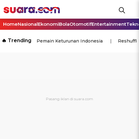
Home
Nasional
Ekonomi
Bola
Otomotif
Entertainment
Tekn
🔥 Trending
Pemain Keturunan Indonesia
Reshuffl