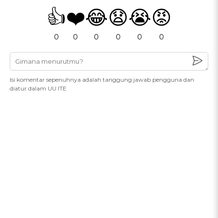
👍
❤️
😂
😧
😭
😡
0
0
0
0
0
0
Isi komentar sepenuhnya adalah tanggung jawab pengguna dan
diatur dalam UU ITE