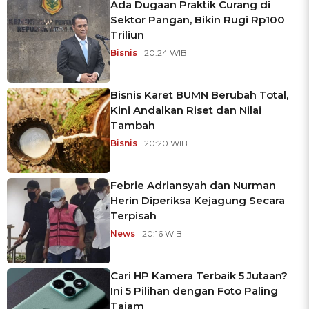
Ada Dugaan Praktik Curang di
Sektor Pangan, Bikin Rugi Rp100
Triliun
Bisnis
| 20:24 WIB
Bisnis Karet BUMN Berubah Total,
Kini Andalkan Riset dan Nilai
Tambah
Bisnis
| 20:20 WIB
Febrie Adriansyah dan Nurman
Herin Diperiksa Kejagung Secara
Terpisah
News
| 20:16 WIB
Cari HP Kamera Terbaik 5 Jutaan?
Ini 5 Pilihan dengan Foto Paling
Tajam