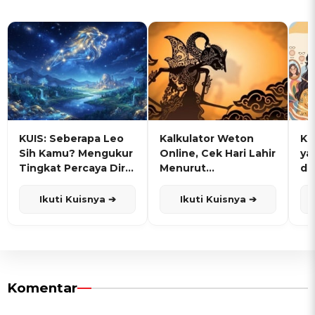
KUIS: Seberapa Leo
Kalkulator Weton
KU
Sih Kamu? Mengukur
Online, Cek Hari Lahir
ya
Tingkat Percaya Diri
Menurut
de
dan Karisma
Penanggalan Jawa
Ikuti Kuisnya ➔
Ikuti Kuisnya ➔
Komentar