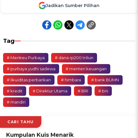
Jadikan Sumber Pilihan
Tag
# Menkeu Purbaya
# dana rp200 triliun
# purbaya yudhi sadewa
# menteri keuangan
# likuiditas perbankan
# himbara
# bank BUMN
# kredit
# Direktur Utama
# BRI
# bni
# mandiri
CARI TAHU
Kumpulan Kuis Menarik