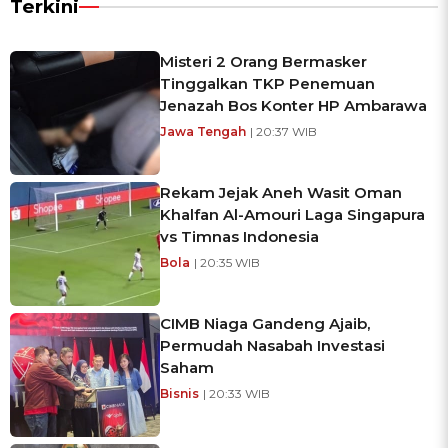
Terkini
Misteri 2 Orang Bermasker
Tinggalkan TKP Penemuan
Jenazah Bos Konter HP Ambarawa
Jawa Tengah
| 20:37 WIB
Rekam Jejak Aneh Wasit Oman
Khalfan Al-Amouri Laga Singapura
vs Timnas Indonesia
Bola
| 20:35 WIB
CIMB Niaga Gandeng Ajaib,
Permudah Nasabah Investasi
Saham
Bisnis
| 20:33 WIB