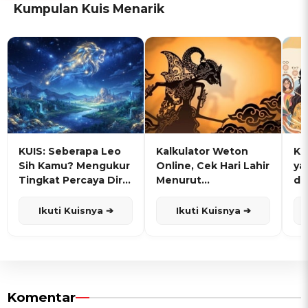
Kumpulan Kuis Menarik
KUIS: Seberapa Leo
Kalkulator Weton
KU
Sih Kamu? Mengukur
Online, Cek Hari Lahir
ya
Tingkat Percaya Diri
Menurut
de
dan Karisma
Penanggalan Jawa
Ikuti Kuisnya ➔
Ikuti Kuisnya ➔
Komentar