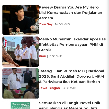
Review Drama You Are My Hero,
Misi Kemanusiaan dan Perjalanan
Asmara
Your Say
| 14:00 WIB
Menko Muhaimin Iskandar Apresiasi
Efektivitas Pemberdayaan PNM di
Gresik
Riau
| 13:58 WIB
Jateng Tuan Rumah MTQ Nasional
2026, Sarif Abdillah Dorong UMKM
& Pariwisata Ikut Ketiban Berkah
Jawa Tengah
| 13:50 WIB
Semua Ikan di Langit: Novel Unik
yang Mengajak Merenungi Arti