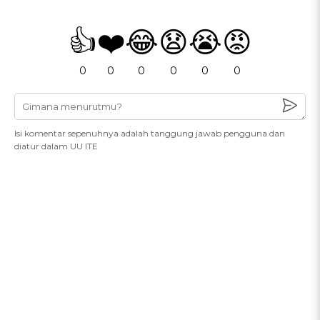
👍
❤️
😂
😧
😭
😡
0
0
0
0
0
0
Isi komentar sepenuhnya adalah tanggung jawab pengguna dan
diatur dalam UU ITE