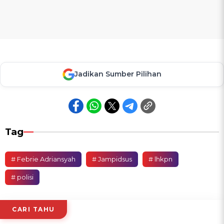
Jadikan Sumber Pilihan
Tag
# Febrie Adriansyah
# Jampidsus
# lhkpn
# polisi
CARI TAHU