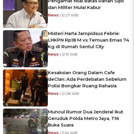
Pengamat Nilai Batas Ranah Sipil
dan Militer Mulai Kabur
News
| 12:27 WIB
Misteri Harta Jampidsus Febrie:
LHKPN Rp18 M vs Temuan Emas 74
Kg di Rumah Sentul City
News
| 12:19 WIB
Kesaksian Orang Dalam Cafe
deClan: Ada Perdebatan Sebelum
Polisi Bongkar Ruang Rahasia
News
| 12:08 WIB
Muncul Rumor Dua Jenderal Ikut
Geruduk Polda Metro Jaya, TNI
Buka Suara
News
| 11:54 WIB