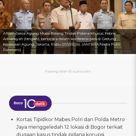
ARSIP-Jaksa Agung Muda Bidang Tindak Pidana Khusus, Febrie
Adriansyah (tengah), berbicara dalam konferensi pers di Gedung
Kejaksaan Agung, Jakarta, Rabu (21/1/2026). (ANTARA/Nadia Putri
Rahmani)
Kortas Tipidkor Mabes Polri dan Polda Metro
Jaya menggeledah 12 lokasi di Bogor terkait
dugaan kasus tindak pidana korupsi.