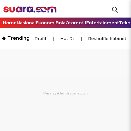
Home
Nasional
Ekonomi
Bola
Otomotif
Entertainment
Tekn
🔥 Trending
Profil
Hut Ri
Reshuffle Kabinet