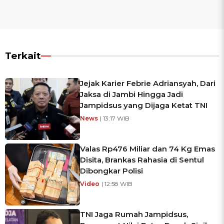
Terkait
Jejak Karier Febrie Adriansyah, Dari
Jaksa di Jambi Hingga Jadi
Jampidsus yang Dijaga Ketat TNI
News
| 13:17 WIB
Valas Rp476 Miliar dan 74 Kg Emas
Disita, Brankas Rahasia di Sentul
Dibongkar Polisi
Video
| 12:58 WIB
TNI Jaga Rumah Jampidsus,