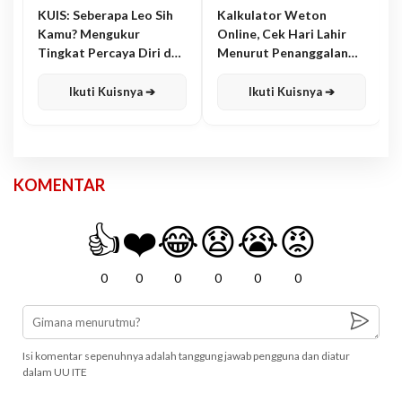
KUIS: Seberapa Leo Sih
Kalkulator Weton
Kamu? Mengukur
Online, Cek Hari Lahir
Tingkat Percaya Diri dan
Menurut Penanggalan
Karisma
Jawa
Ikuti Kuisnya ➔
Ikuti Kuisnya ➔
KOMENTAR
👍
❤️
😂
😧
😭
😡
0
0
0
0
0
0
Isi komentar sepenuhnya adalah tanggung jawab pengguna dan diatur
dalam UU ITE