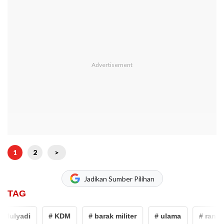
1
2
>
Jadikan Sumber Pilihan
TAG
ulyadi
# KDM
# barak militer
# ulama
# rano ka