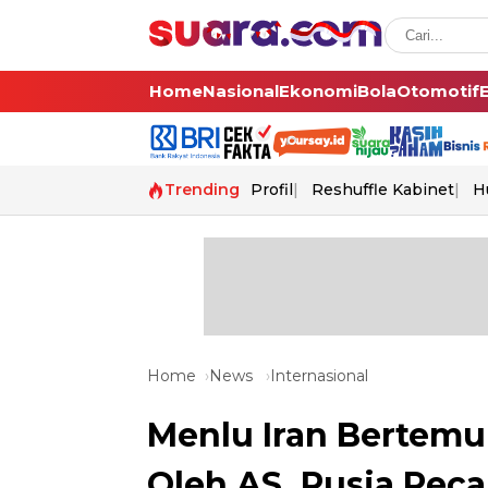
Home
Nasional
Ekonomi
Bola
Otomotif
Trending
Profil
Reshuffle Kabinet
H
Home
News
Internasional
Menlu Iran Bertemu 
Oleh AS, Rusia Pec