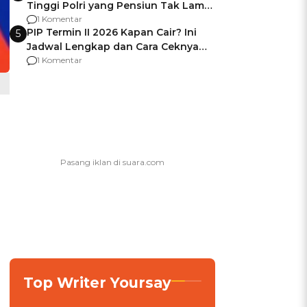
Tinggi Polri yang Pensiun Tak Lama
Usai Jadi Brigjen
1 Komentar
PIP Termin II 2026 Kapan Cair? Ini
5
Jadwal Lengkap dan Cara Ceknya
agar Dana Tidak Hangus!
1 Komentar
Top Writer Yoursay