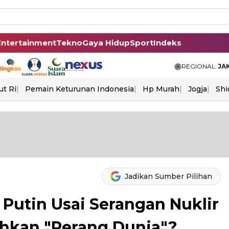
Entertainment
Tekno
Gaya Hidup
Sport
Indeks
REGIONAL:
JA
ut Ri
Pemain Keturunan Indonesia
Hp Murah
Jogja
Shi
Jadikan Sumber Pilihan
Putin Usai Serangan Nuklir
ahkan "Perang Dunia"?