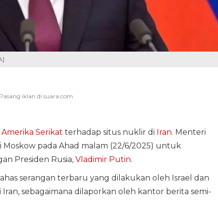
A]
n
Amerika Serikat
terhadap situs nuklir di
Iran
. Menteri
a di Moskow pada Ahad malam (22/6/2025) untuk
an Presiden Rusia,
Vladimir Putin
.
as serangan terbaru yang dilakukan oleh Israel dan
i Iran, sebagaimana dilaporkan oleh kantor berita semi-