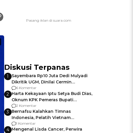
Diskusi Terpanas
Sayembara Rp10 Juta Dedi Mulyadi
1
Dikritik UGM, Dinilai Cermin
Gagalnya Negara Jamin Keamanan
6 Komentar
Harta Kekayaan Iptu Setya Budi Dias,
2
Oknum KPK Pemeras Bupati
Pemalang
2 Komentar
Bernafsu Kalahkan Timnas
3
Indonesia, Pelatih Vietnam
Berencana Pakai Jimat di Pakansari
1 Komentar
Mengenal Lisda Cancer, Perwira
4