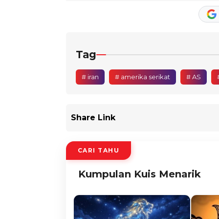
Tag
# iran
# amerika serikat
# AS
Share Link
CARI TAHU
Kumpulan Kuis Menarik