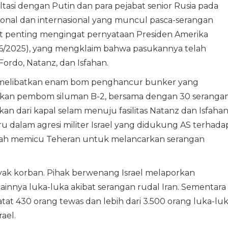
asi dengan Putin dan para pejabat senior Rusia pada
gional dan internasional yang muncul pasca-serangan
at penting mengingat pernyataan Presiden Amerika
/6/2025), yang mengklaim bahwa pasukannya telah
Fordo, Natanz, dan Isfahan.
t melibatkan enam bom penghancur bunker yang
nakan pembom siluman B-2, bersama dengan 30 seranga
n dari kapal selam menuju fasilitas Natanz dan Isfahan
u dalam agresi militer Israel yang didukung AS terhada
telah memicu Teheran untuk melancarkan serangan
yak korban. Pihak berwenang Israel melaporkan
lainnya luka-luka akibat serangan rudal Iran. Sementara
tat 430 orang tewas dan lebih dari 3.500 orang luka-lu
ael.