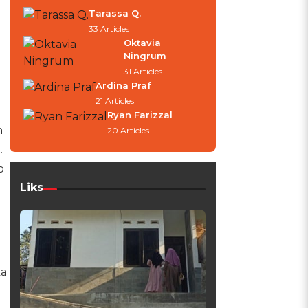
Tarassa Q.
33 Articles
Oktavia
Ningrum
31 Articles
Ardina Praf
21 Articles
Ryan Farizzal
n
20 Articles
.
p
Liks
ka