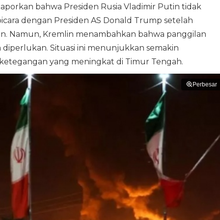
laporkan bahwa Presiden Rusia Vladimir Putin tidak
bicara dengan Presiden AS Donald Trump setelah
r Iran. Namun, Kremlin menambahkan bahwa panggilan
a diperlukan. Situasi ini menunjukkan semakin
 ketegangan yang meningkat di Timur Tengah.
Perbesar