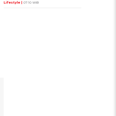
Lifestyle |
07:10 WIB