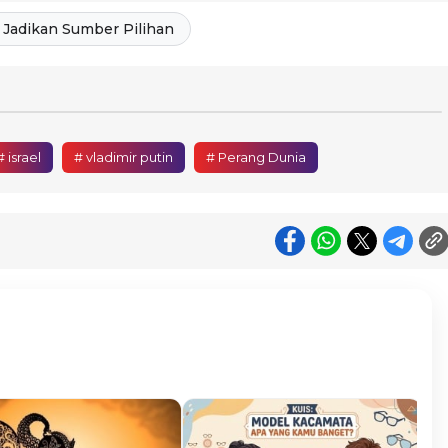
Jadikan Sumber Pilihan
# israel
# vladimir putin
# Perang Dunia