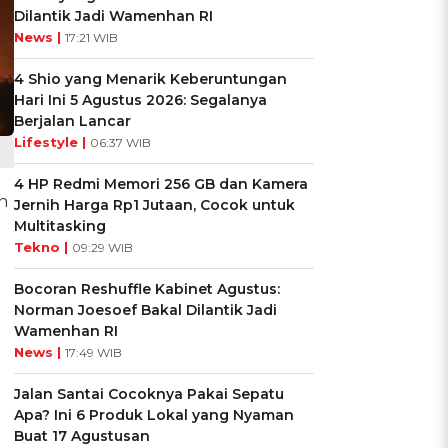
Dilantik Jadi Wamenhan RI
News |
17:21 WIB
4 Shio yang Menarik Keberuntungan
Hari Ini 5 Agustus 2026: Segalanya
Berjalan Lancar
Lifestyle |
06:37 WIB
4 HP Redmi Memori 256 GB dan Kamera
n
Jernih Harga Rp1 Jutaan, Cocok untuk
Multitasking
Tekno |
09:29 WIB
Bocoran Reshuffle Kabinet Agustus:
Norman Joesoef Bakal Dilantik Jadi
Wamenhan RI
News |
17:49 WIB
Jalan Santai Cocoknya Pakai Sepatu
Apa? Ini 6 Produk Lokal yang Nyaman
Buat 17 Agustusan