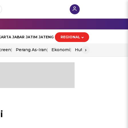
KARTA
JABAR
JATIM
JATENG
REGIONAL
›
creen
Perang As-Iran
Ekonomi
Hut Ri
i