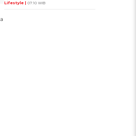
Lifestyle |
07:10 WIB
ka