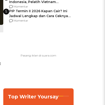
Indonesia, Pelatih Vietnam
Berencana Pakai Jimat di Pakansari
1 Komentar
PIP Termin II 2026 Kapan Cair? Ini
5
Jadwal Lengkap dan Cara Ceknya
agar Dana Tidak Hangus!
1 Komentar
t
Top Writer Yoursay