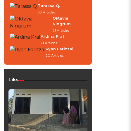
Tarassa Q.
33 Articles
Oktavia
Ningrum
31 Articles
Ardina Praf
21 Articles
Ryan Farizzal
20 Articles
Liks