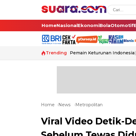
Home
Nasional
Ekonomi
Bola
Otomotif
Trending
Pemain Keturunan Indonesia
Home
News
Metropolitan
Viral Video Detik-D
Sebelum Tewas Did