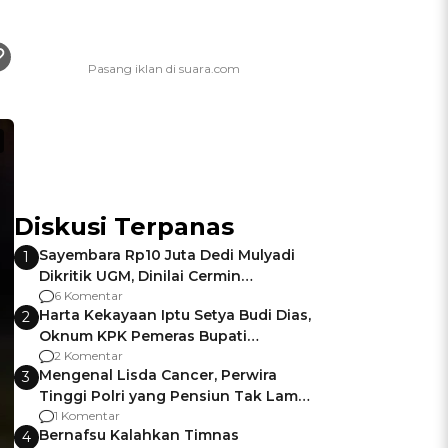
Diskusi Terpanas
Sayembara Rp10 Juta Dedi Mulyadi
1
Dikritik UGM, Dinilai Cermin
Gagalnya Negara Jamin Keamanan
6 Komentar
Harta Kekayaan Iptu Setya Budi Dias,
2
Oknum KPK Pemeras Bupati
Pemalang
2 Komentar
Mengenal Lisda Cancer, Perwira
3
Tinggi Polri yang Pensiun Tak Lama
Usai Jadi Brigjen
1 Komentar
Bernafsu Kalahkan Timnas
4