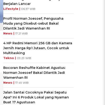
Berjalan Lancar
Lifestyle |
06:37 WIB
Profil Norman Joesoef, Pengusaha
Muda yang Disebut-sebut Bakal
Dilantik Jadi Wamenhan RI
News |
17:21 WIB
4 HP Redmi Memori 256 GB dan Kamera
Jernih Harga Rp1 Jutaan, Cocok untuk
Multitasking
Tekno |
09:29 WIB
Bocoran Reshuffle Kabinet Agustus:
Norman Joesoef Bakal Dilantik Jadi
Wamenhan RI
News |
17:49 WIB
Jalan Santai Cocoknya Pakai Sepatu
Apa? Ini 6 Produk Lokal yang Nyaman
Buat 17 Agustusan