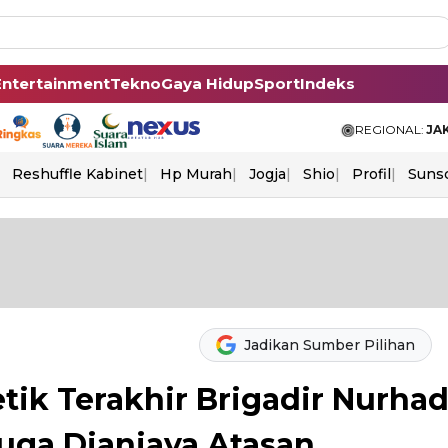
Entertainment
Tekno
Gaya Hidup
Sport
Indeks
REGIONAL:
JA
Reshuffle Kabinet
Hp Murah
Jogja
Shio
Profil
Suns
Jadikan Sumber Pilihan
etik Terakhir Brigadir Nurhad
uga Dianiaya Atasan