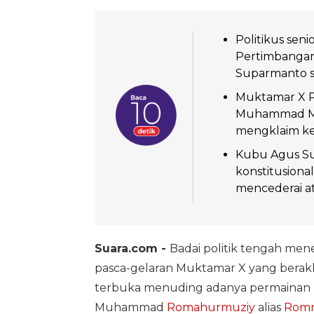
Politikus seni
Pertimbanga
Suparmanto se
Muktamar X P
Muhammad Ma
mengklaim ke
Kubu Agus S
konstitusiona
mencederai a
Suara.com -
Badai politik tengah men
pasca-gelaran Muktamar X yang berakhir 
terbuka menuding adanya permainan ko
Muhammad
Romahurmuziy
alias
Rom