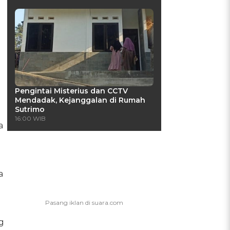
Pengintai Misterius dan CCTV
h
Mendadak, Kejanggalan di Rumah
Sutrimo
16:00 WIB
a
a
g