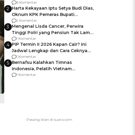
Gagalnya Negara Jamin Keamanan
6 Komentar
Harta Kekayaan Iptu Setya Budi Dias,
2
Oknum KPK Pemeras Bupati
Pemalang
2 Komentar
Mengenal Lisda Cancer, Perwira
3
Tinggi Polri yang Pensiun Tak Lama
Usai Jadi Brigjen
1 Komentar
PIP Termin II 2026 Kapan Cair? Ini
4
Jadwal Lengkap dan Cara Ceknya
agar Dana Tidak Hangus!
1 Komentar
Bernafsu Kalahkan Timnas
5
Indonesia, Pelatih Vietnam
Berencana Pakai Jimat di Pakansari
1 Komentar