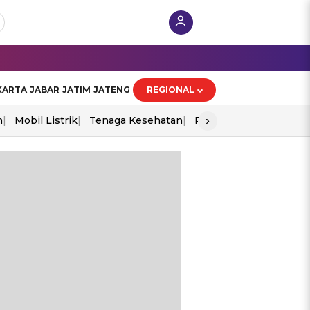
KARTA
JABAR
JATIM
JATENG
REGIONAL
›
n
Mobil Listrik
Tenaga Kesehatan
Perang As-Iran
Ekon