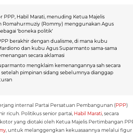
or PPP, Habil Marati, menuding Ketua Majelis
n Romahurmuziy (Rommy) menggunakan Agus
bagai 'boneka politik'
PP berakhir dengan dualisme, di mana kubu
rdiono dan kubu Agus Suparmanto sama-sama
menangan secara aklamasi
uparmanto mengklaim kemenangannya sah secara
l setelah pimpinan sidang sebelumnya dianggap
turan
erjang internal Partai Persatuan Pembangunan (
PPP
)
ricuh. Politikus senior partai,
Habil Marati
, secara
tor yang diotaki oleh Ketua Majelis Pertimbangan PP
my
, untuk melanggengkan kekuasaannya melalui figur