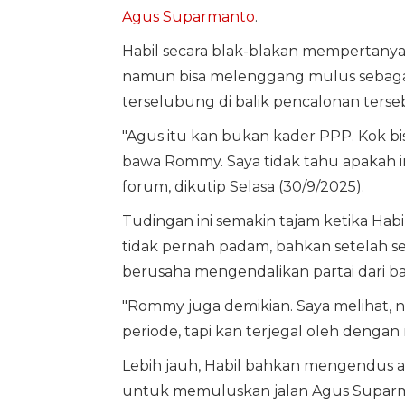
Agus Suparmanto
.
Habil secara blak-blakan mempertany
namun bisa melenggang mulus sebaga
terselubung di balik pencalonan terse
"Agus itu kan bukan kader PPP. Kok 
bawa Rommy. Saya tidak tahu apakah i
forum, dikutip Selasa (30/9/2025).
Tudingan ini semakin tajam ketika H
tidak pernah padam, bahkan setelah
berusaha mengendalikan partai dari bal
"Rommy juga demikian. Saya melihat, na
periode, tapi kan terjegal oleh dengan 
Lebih jauh, Habil bahkan mengendus ad
untuk memuluskan jalan Agus Suparma