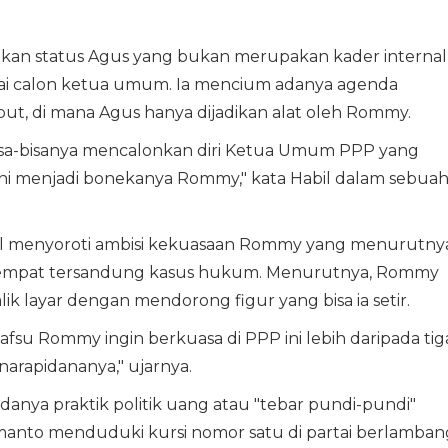
akan status Agus yang bukan merupakan kader internal
i calon ketua umum. Ia mencium adanya agenda
but, di mana Agus hanya dijadikan alat oleh Rommy.
bisa-bisanya mencalonkan diri Ketua Umum PPP yang
ni menjadi bonekanya Rommy," kata Habil dalam sebua
abil menyoroti ambisi kekuasaan Rommy yang menurutny
 sempat tersandung kasus hukum. Menurutnya, Rommy
ik layar dengan mendorong figur yang bisa ia setir.
fsu Rommy ingin berkuasa di PPP ini lebih daripada tig
narapidananya," ujarnya.
anya praktik politik uang atau "tebar pundi-pundi"
nto menduduki kursi nomor satu di partai berlamban