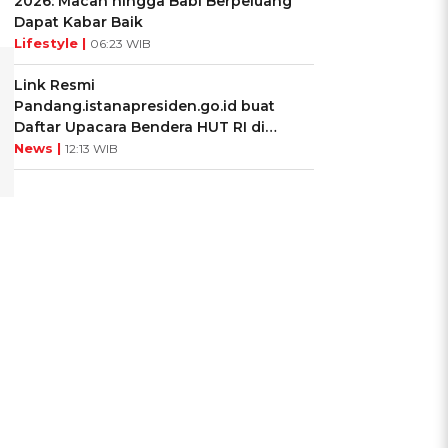
2026: Macan hingga Babi Berpeluang
Dapat Kabar Baik
Lifestyle |
06:23 WIB
Link Resmi
Pandang.istanapresiden.go.id buat
Daftar Upacara Bendera HUT RI di
Istana Negara
News |
12:13 WIB