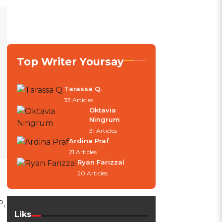
Top Writer Yoursay
Tarassa Q.
33 Articles
Oktavia
Ningrum
31 Articles
Ardina Praf
21 Articles
Ryan Farizzal
20 Articles
P,
Liks