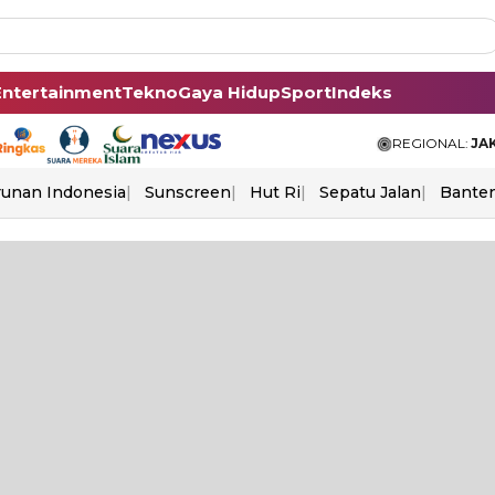
Entertainment
Tekno
Gaya Hidup
Sport
Indeks
REGIONAL:
JA
unan Indonesia
Sunscreen
Hut Ri
Sepatu Jalan
Bante