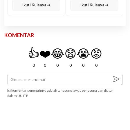
Ikuti Kuisnya ➔
Ikuti Kuisnya ➔
KOMENTAR
👍
❤️
😂
😧
😭
😡
0
0
0
0
0
0
Isi komentar sepenuhnya adalah tanggung jawab pengguna dan diatur
dalam UU ITE