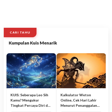
CARI TAHU
Kumpulan Kuis Menarik
KUIS: Seberapa Leo Sih
Kalkulator Weton
Kamu? Mengukur
Online, Cek Hari Lahir
Tingkat Percaya Diri dan
Menurut Penanggalan
Karisma
Jawa