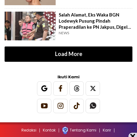
Salah Alamat, Eks Waka BGN
Lodewyk Pusung Pindah
Praperadilan ke PN Jakpus, Digelar
12 Agustus
NEWS
Load More
Ikuti Kami
Redaksi
Kontak
Tentang Kami
Karir