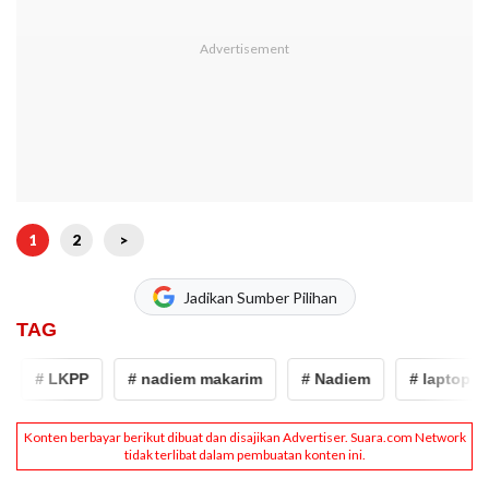
1
2
>
Jadikan Sumber Pilihan
TAG
# LKPP
# nadiem makarim
# Nadiem
# laptop chr