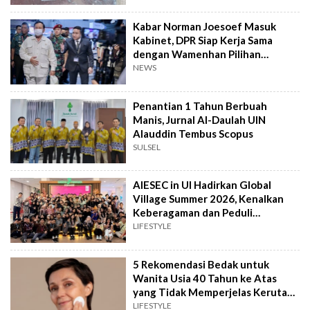
Kabar Norman Joesoef Masuk
Kabinet, DPR Siap Kerja Sama
dengan Wamenhan Pilihan
Prabowo
NEWS
Penantian 1 Tahun Berbuah
Manis, Jurnal Al-Daulah UIN
Alauddin Tembus Scopus
SULSEL
AIESEC in UI Hadirkan Global
Village Summer 2026, Kenalkan
Keberagaman dan Peduli
Lingkungan
LIFESTYLE
5 Rekomendasi Bedak untuk
Wanita Usia 40 Tahun ke Atas
yang Tidak Memperjelas Kerutan
sesuai Review
LIFESTYLE