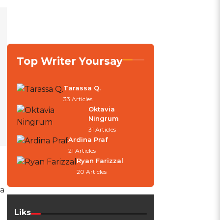
Top Writer Yoursay
Tarassa Q.
33 Articles
Oktavia
Ningrum
31 Articles
Ardina Praf
21 Articles
Ryan Farizzal
20 Articles
a
Liks