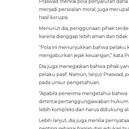
Praswad menilai pola penyaluran dana k
menjadi persoalan moral, juga merupak
hasil korupsi.
Menurut dia, penggunaan pihak terdekat
karena dianggap lebih aman dan tidak
“Pola ini menunjukkan bahwa pelaku k
mengaburkan jejak keuangan,” kata Pra
Dia juga menegaskan bahwa pihak yang
pelaku pasif. Namun, lanjut Praswad
pada unsur pengetahuan.
“Apabila penerima mengetahui bahwa ua
dimintai pertanggungjawaban hukum. S
lebih kompleks dan harus didukung ala
Lebih lanjut, dia juga menilai pernyat
penting sebagai bagian dari edukasi 