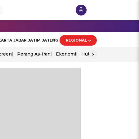
KARTA
JABAR
JATIM
JATENG
REGIONAL
›
creen
Perang As-Iran
Ekonomi
Hut Ri