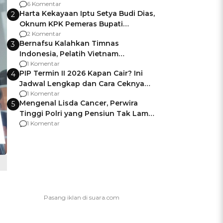
Gagalnya Negara Jamin Keamanan
6 Komentar
Harta Kekayaan Iptu Setya Budi Dias,
2
Oknum KPK Pemeras Bupati
Pemalang
2 Komentar
Bernafsu Kalahkan Timnas
3
Indonesia, Pelatih Vietnam
Berencana Pakai Jimat di Pakansari
1 Komentar
PIP Termin II 2026 Kapan Cair? Ini
4
Jadwal Lengkap dan Cara Ceknya
agar Dana Tidak Hangus!
1 Komentar
Mengenal Lisda Cancer, Perwira
5
Tinggi Polri yang Pensiun Tak Lama
Usai Jadi Brigjen
1 Komentar