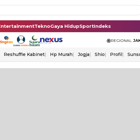
Entertainment
Tekno
Gaya Hidup
Sport
Indeks
REGIONAL:
JA
Reshuffle Kabinet
Hp Murah
Jogja
Shio
Profil
Suns