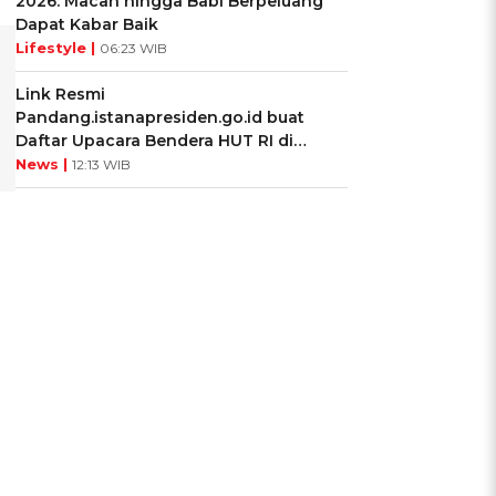
2026: Macan hingga Babi Berpeluang
Dapat Kabar Baik
Lifestyle |
06:23 WIB
Link Resmi
Pandang.istanapresiden.go.id buat
Daftar Upacara Bendera HUT RI di
Istana Negara
News |
12:13 WIB