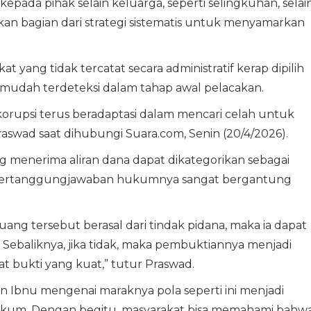
epada pihak selain keluarga, seperti selingkuhan, selai
an bagian dari strategi sistematis untuk menyamarkan
 yang tidak tercatat secara administratif kerap dipilih
 mudah terdeteksi dalam tahap awal pelacakan.
orupsi terus beradaptasi dalam mencari celah untuk
swad saat dihubungi Suara.com, Senin (20/4/2026).
 menerima aliran dana dapat dikategorikan sebagai
, pertanggungjawaban hukumnya sangat bergantung
ng tersebut berasal dari tindak pidana, maka ia dapat
ebaliknya, jika tidak, maka pembuktiannya menjadi
t bukti yang kuat,” tutur Praswad.
aan Ibnu mengenai maraknya pola seperti ini menjadi
hukum. Dengan begitu, masyarakat bisa memahami bahw