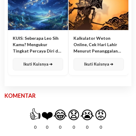
KUIS: Seberapa Leo Sih
Kalkulator Weton
Kamu? Mengukur
Online, Cek Hari Lahir
Tingkat Percaya Diri dan
Menurut Penanggalan
Karisma
Jawa
Ikuti Kuisnya ➔
Ikuti Kuisnya ➔
KOMENTAR
👍
❤️
😂
😧
😭
😡
0
0
0
0
0
0