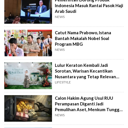
Indonesia Masuk Rantai Pasok Haji
Arab Saudi
NEWS
Catut Nama Prabowo, Istana
Bantah Makalah Nobel Soal
Program MBG
NEWS
Lulur Keraton Kembali Jadi
Sorotan, Warisan Kecantikan
Nusantara yang Tetap Relevan
hingga Kini
LIFESTYLE
Calon Hakim Agung Usul RUU
Perampasan Diganti Jadi
Pemulihan Aset, Menkum Tunggu
Langkah DPR
NEWS