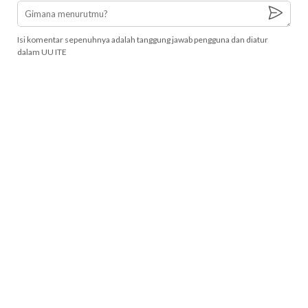
Isi komentar sepenuhnya adalah tanggung jawab pengguna dan diatur
dalam UU ITE