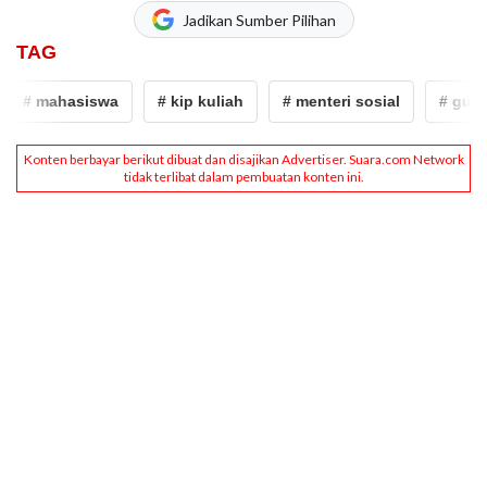
Jadikan Sumber Pilihan
TAG
# mahasiswa
# kip kuliah
# menteri sosial
# gus ip