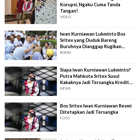
Korupsi, Ngaku Cuma Tanda
Tangan!
VIDEO
Iwan Kurniawan Lukminto Bos
Sritex yang Duduk Bareng
Buruhnya Dianggap Rugikan
Negara Rp 1,08 T
BISNIS
Siapa Iwan Kurniawan Lukminto?
Putra Mahkota Sritex Susul
Kakaknya Jadi Tersangka Kredit
Bank
NEWS
Bos Sritex Iwan Kurniawan Resmi
Ditetapkan Jadi Tersangka
FOTO