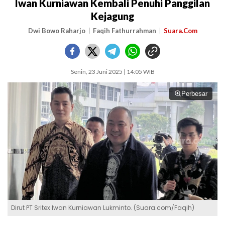
Iwan Kurniawan Kembali Penuhi Panggilan
Kejagung
Dwi Bowo Raharjo
Faqih Fathurrahman
Suara.Com
Senin, 23 Juni 2025 | 14:05 WIB
Perbesar
Dirut PT Sritex Iwan Kurniawan Lukminto. (Suara.com/Faqih)