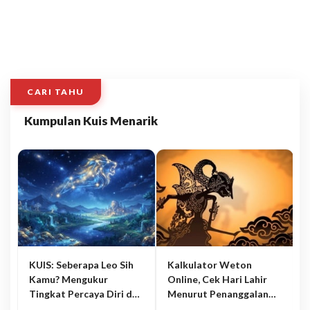
CARI TAHU
Kumpulan Kuis Menarik
KUIS: Seberapa Leo Sih
Kalkulator Weton
Kamu? Mengukur
Online, Cek Hari Lahir
Tingkat Percaya Diri dan
Menurut Penanggalan
Karisma
Jawa