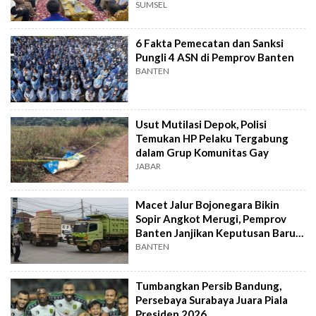
Ekonomi Daerah
SUMSEL
6 Fakta Pemecatan dan Sanksi
Pungli 4 ASN di Pemprov Banten
BANTEN
Usut Mutilasi Depok, Polisi
Temukan HP Pelaku Tergabung
dalam Grup Komunitas Gay
JABAR
Macet Jalur Bojonegara Bikin
Sopir Angkot Merugi, Pemprov
Banten Janjikan Keputusan Baru 4
Hari Lagi
BANTEN
Tumbangkan Persib Bandung,
Persebaya Surabaya Juara Piala
Presiden 2026