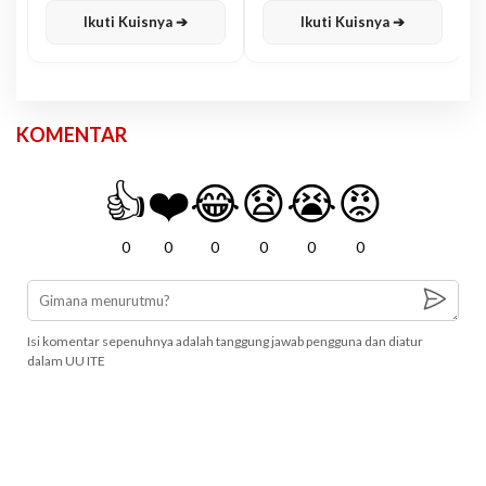
Ikuti Kuisnya ➔
Ikuti Kuisnya ➔
KOMENTAR
👍
❤️
😂
😧
😭
😡
0
0
0
0
0
0
Isi komentar sepenuhnya adalah tanggung jawab pengguna dan diatur
dalam UU ITE