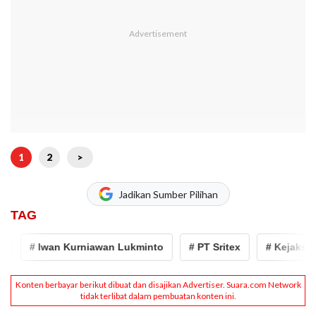
1
2
>
Jadikan Sumber Pilihan
TAG
# Iwan Kurniawan Lukminto
# PT Sritex
# Kejaksaan