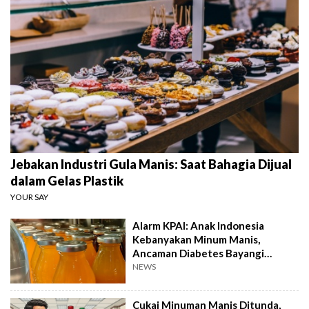
Jebakan Industri Gula Manis: Saat Bahagia Dijual
dalam Gelas Plastik
YOUR SAY
Alarm KPAI: Anak Indonesia
Kebanyakan Minum Manis,
Ancaman Diabetes Bayangi
Generasi 2045
NEWS
Cukai Minuman Manis Ditunda,