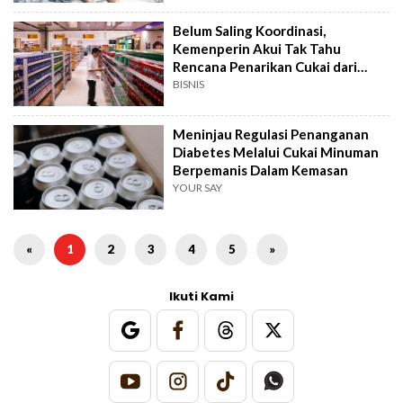
Belum Saling Koordinasi,
Kemenperin Akui Tak Tahu
Rencana Penarikan Cukai dari
Minuman Manis Dalam Kemasan
BISNIS
Meninjau Regulasi Penanganan
Diabetes Melalui Cukai Minuman
Berpemanis Dalam Kemasan
YOUR SAY
«
1
2
3
4
5
»
Ikuti Kami