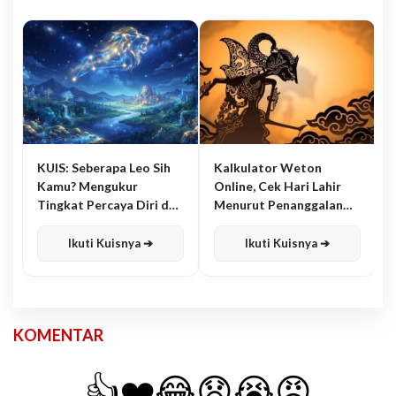
KUIS: Seberapa Leo Sih
Kalkulator Weton
Kamu? Mengukur
Online, Cek Hari Lahir
Tingkat Percaya Diri dan
Menurut Penanggalan
Karisma
Jawa
Ikuti Kuisnya ➔
Ikuti Kuisnya ➔
KOMENTAR
👍
❤️
😂
😧
😭
😡