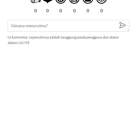
0
0
0
0
0
0
Isi komentar sepenuhnya adalah tanggung jawab pengguna dan diatur
dalam UU ITE