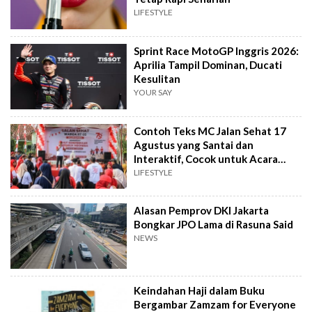
LIFESTYLE
Sprint Race MotoGP Inggris 2026:
Aprilia Tampil Dominan, Ducati
Kesulitan
YOUR SAY
Contoh Teks MC Jalan Sehat 17
Agustus yang Santai dan
Interaktif, Cocok untuk Acara
Tingkat RT
LIFESTYLE
Alasan Pemprov DKI Jakarta
Bongkar JPO Lama di Rasuna Said
NEWS
Keindahan Haji dalam Buku
Bergambar Zamzam for Everyone