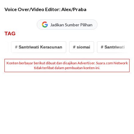
Voice Over/Video Editor: Alex/Praba
Jadikan Sumber Pilihan
TAG
# Santriwati Keracunan
# siomai
# Santriwati
#