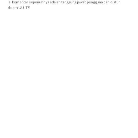
Isi komentar sepenuhnya adalah tanggung jawab pengguna dan diatur
dalam UU ITE