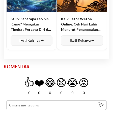
KUIS: Seberapa Leo Sih
Kalkulator Weton
Kamu? Mengukur
Online, Cek Hari Lahir
Tingkat Percaya Diri dan
Menurut Penanggalan
Karisma
Jawa
Ikuti Kuisnya ➔
Ikuti Kuisnya ➔
KOMENTAR
👍
❤️
😂
😧
😭
😡
0
0
0
0
0
0