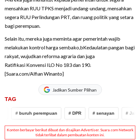
mensahkan RUU TPKS menjadi undang-undang, mensahkan
segera RUU Perlindungan PRT, dan ruang politik yang setara
bagi perempuan.
Selain itu, mereka juga meminta agar pemerintah wajib
melakukan kontrol harga sembako,bKedaulatan pangan bagi
rakyat, wujudkan reforma agraria dan juga
Ratifikasi Konvensi ILO No 183 dan 190.
[Suara.com/Alfian Winanto]
Jadikan Sumber Pilihan
TAG
# buruh perempuan
# DPR
# senayan
# Jakarta 