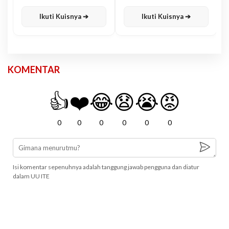
Karisma
Jawa
Ikuti Kuisnya ➔
Ikuti Kuisnya ➔
KOMENTAR
👍
❤️
😂
😧
😭
😡
0
0
0
0
0
0
Isi komentar sepenuhnya adalah tanggung jawab pengguna dan diatur
dalam UU ITE