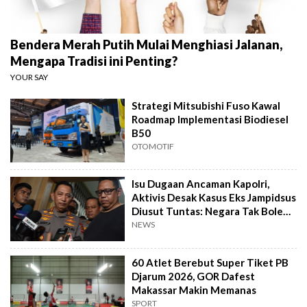
Bendera Merah Putih Mulai Menghiasi Jalanan,
Mengapa Tradisi ini Penting?
YOUR SAY
Strategi Mitsubishi Fuso Kawal
Roadmap Implementasi Biodiesel
B50
OTOMOTIF
Isu Dugaan Ancaman Kapolri,
Aktivis Desak Kasus Eks Jampidsus
Diusut Tuntas: Negara Tak Boleh
Kalah
NEWS
60 Atlet Berebut Super Tiket PB
Djarum 2026, GOR Dafest
Makassar Makin Memanas
SPORT